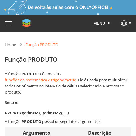
De volta às aulas com o ONLYOFFICE!
MENU
Home
Função PRODUTO
Função PRODUTO
A função
PRODUTO
é uma das
funções de matemática e trigonometria
. Ela é usada para multiplicar
todos os números no intervalo de células selecionado e retornar o
produto.
Sintaxe
PRODUTO(número1, [número2], ...)
A função
PRODUTO
possui os seguintes argumentos:
Argumento
Descrição