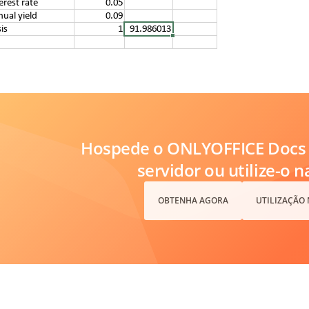
Hospede o ONLYOFFICE Docs 
servidor ou utilize-o 
OBTENHA AGORA
UTILIZAÇÃO