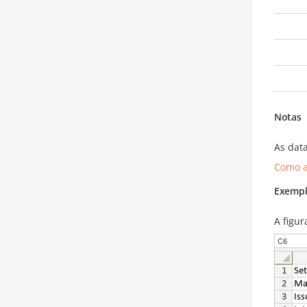
Notas
As dat
Como a
Exempl
A figu