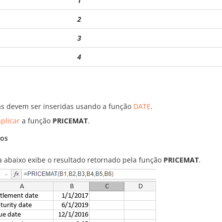
1
2
3
4
as devem ser inseridas usando a função
DATE
.
plicar
a função
PRICEMAT
.
os
ra abaixo exibe o resultado retornado pela função
PRICEMAT
.