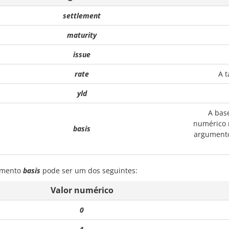
settlement
maturity
issue
rate
A t
yld
A bas
numérico m
basis
argumento 
umento
basis
pode ser um dos seguintes:
Valor numérico
0