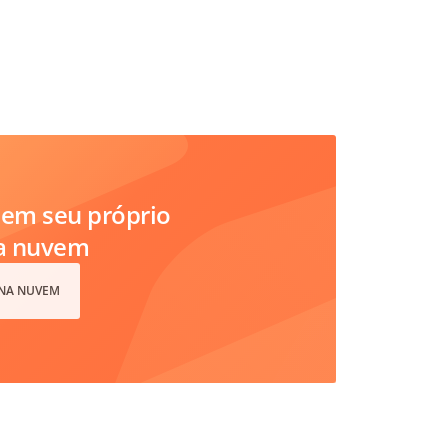
em seu próprio
na nuvem
 NA NUVEM