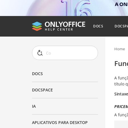
A ONL
DOCS
DOCSP
Home
Fun
DOCS
A funç
título
DOCSPACE
Sintax
IA
PRICEMA
A funç
APLICATIVOS PARA DESKTOP