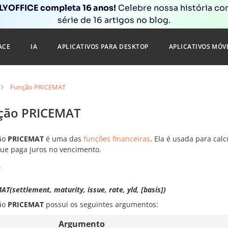
YOFFICE completa 16 anos!
Celebre nossa história c
série de 16 artigos no blog.
ACE
IA
APLICATIVOS PARA DESKTOP
APLICATIVOS MÓV
Função PRICEMAT
ção PRICEMAT
ão
PRICEMAT
é uma das
funções financeiras
. Ela é usada para cal
 que paga juros no vencimento.
e
T(settlement, maturity, issue, rate, yld, [basis])
ão
PRICEMAT
possui os seguintes argumentos:
Argumento