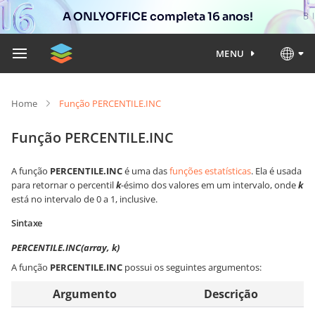
A ONLYOFFICE completa 16 anos!
MENU
Home
Função PERCENTILE.INC
Função PERCENTILE.INC
A função
PERCENTILE.INC
é uma das
funções estatísticas
. Ela é usada
para retornar o percentil
k
-ésimo dos valores em um intervalo, onde
k
está no intervalo de 0 a 1, inclusive.
Sintaxe
PERCENTILE.INC(array, k)
A função
PERCENTILE.INC
possui os seguintes argumentos:
Argumento
Descrição