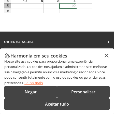
OBTENHA AGORA
Docs
COLABORAR
Harmonia em seu cookies
DocSpace
Nosso site usa cookies para proporcionar uma experiência
Para colaboradores
RECEBA NOTÍCIAS
personalizada. Os cookies nos ajudam a administrar o site, melhorar
Workspace
Para tradutores
sua navegação e permitir anúncios e marketing direcionados. Você
Blog
Conectores
pode consentir totalmente com o uso de cookies ou gerenciar suas
OBTER AJUDA
Para influenciadores
Saiba mais
preferências.
Aplicativos para desktop
Fórum
Vagas
CONTATE-NOS
Negar
Personalizar
Aplicativos móveis
Cursos de treinamento
Perguntas sobre vendas
sales@onlyoffice.com
onlyoffice.com
Aceitar tudo
Webinars
Consultas de parceiros
partners@onlyoffice.com
© Ascensio System SIA 2026. Todos os direitos reservados.
White papers