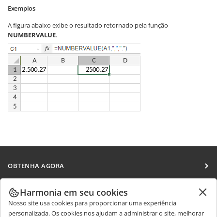
Exemplos
A figura abaixo exibe o resultado retornado pela função
NUMBERVALUE
.
OBTENHA AGORA
Docs
COLABORAR
Harmonia em seu cookies
DocSpace
Nosso site usa cookies para proporcionar uma experiência
Para colaboradores
RECEBA NOTÍCIAS
personalizada. Os cookies nos ajudam a administrar o site, melhorar
Workspace