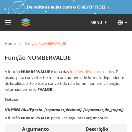
De volta às aulas com o ONLYOFFICE!
MENU
Home
Função NUMBERVALUE
Função NUMBERVALUE
A função
NUMBERVALUE
é uma das
funções de texto e dados
. É
usada para converter texto em um número, de forma independente
de localidade. Se o texto convertido não for um número, a função
retornará um erro
#VALOR!
.
Sintaxe
NUMBERVALUE(texto, [separador_decimal], [separador_de_grupo])
A função
NUMBERVALUE
possui os seguintes argumentos:
Argumento
Descrição