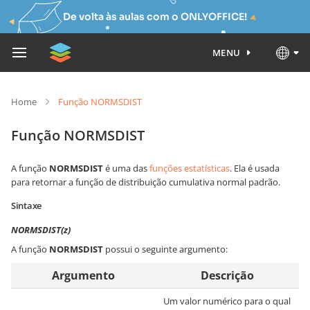
De volta às aulas com o ONLYOFFICE!
MENU
Home
Função NORMSDIST
Função NORMSDIST
A função
NORMSDIST
é uma das
funções estatísticas
. Ela é usada
para retornar a função de distribuição cumulativa normal padrão.
Sintaxe
NORMSDIST(z)
A função
NORMSDIST
possui o seguinte argumento:
Argumento
Descrição
Um valor numérico para o qual