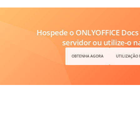
Hospede o ONLYOFFICE Docs 
servidor ou utilize-o 
OBTENHA AGORA
UTILIZAÇÃO