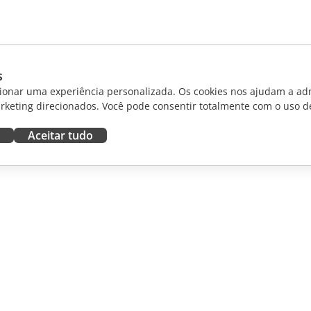
s
ionar uma experiência personalizada. Os cookies nos ajudam a adm
rketing direcionados. Você pode consentir totalmente com o uso d
Aceitar tudo
RAR
OBTER AJUDA
aboradores
Fórum
dutores
Cursos de treinamento
uenciadores
Webinars
White papers