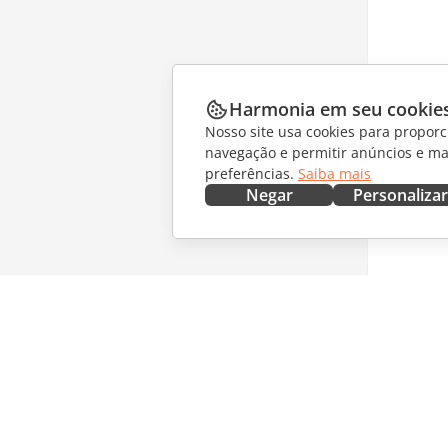
Harmonia em seu cookie
Nosso site usa cookies para proporc
navegação e permitir anúncios e ma
preferências.
Saiba mais
Negar
Personalizar
OBTENHA AGORA
COLABO
Docs
Para col
DocSpace
Para tra
Workspace
Para infl
Conectores
Vagas