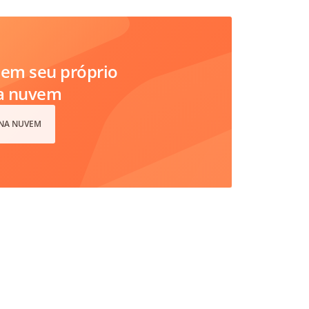
em seu próprio
na nuvem
 NA NUVEM