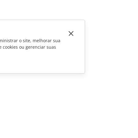
inistrar o site, melhorar sua
e cookies ou gerenciar suas
CONTATE-NOS
Perguntas sobre vendas
sales@onlyoffice.com
Consultas de parceiros
partners@onlyoffice.com
Consultas da imprensa
press@onlyoffice.com