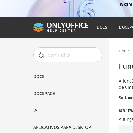
A ONL
DOCS
DOCSP
Home
Fun
DOCS
A funç
de uma
DOCSPACE
Sintax
IA
MULTIN
A funç
APLICATIVOS PARA DESKTOP