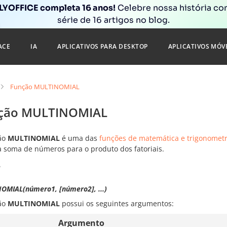
YOFFICE completa 16 anos!
Celebre nossa história c
série de 16 artigos no blog.
ACE
IA
APLICATIVOS PARA DESKTOP
APLICATIVOS MÓV
Função MULTINOMIAL
ção MULTINOMIAL
ão
MULTINOMIAL
é uma das
funções de matemática e trigonometr
 soma de números para o produto dos fatoriais.
e
OMIAL(número1, [número2], ...)
ão
MULTINOMIAL
possui os seguintes argumentos:
Argumento