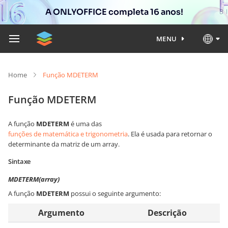
A ONLYOFFICE completa 16 anos!
MENU
Home
Função MDETERM
Função MDETERM
A função
MDETERM
é uma das
funções de matemática e trigonometria
. Ela é usada para retornar o
determinante da matriz de um array.
Sintaxe
MDETERM(array)
A função
MDETERM
possui o seguinte argumento:
Argumento
Descrição