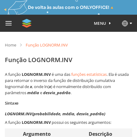
De volta às aulas com o ONLYOFFICE!
MENU
Home
Função LOGNORM.INV
Função LOGNORM.INV
A função
LOGNORM.INV
é uma das
funções estatísticas
. Ela é usada
para retornar o inverso da função de distribuição cumulativa
lognormal de
x
, onde ln(
x
) é normalmente distribuído com
parâmetros
média
e
desvio_padrão
.
Sintaxe
LOGNORM.INV(probabilidade, média, desvio_padrão)
A função
LOGNORM.INV
possui os seguintes argumentos:
Argumento
Descrição