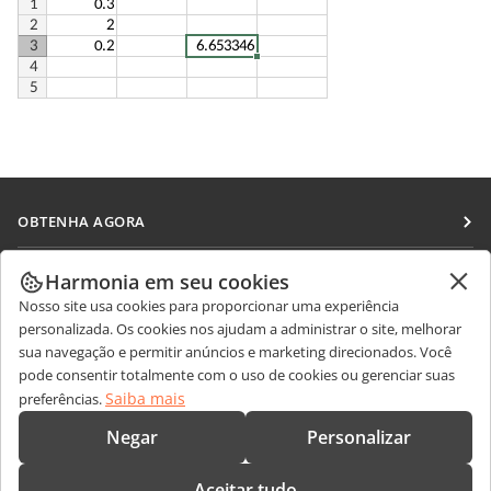
OBTENHA AGORA
Docs
COLABORAR
Harmonia em seu cookies
DocSpace
Nosso site usa cookies para proporcionar uma experiência
Para colaboradores
RECEBA NOTÍCIAS
personalizada. Os cookies nos ajudam a administrar o site, melhorar
Workspace
Para tradutores
sua navegação e permitir anúncios e marketing direcionados. Você
Blog
Conectores
pode consentir totalmente com o uso de cookies ou gerenciar suas
OBTER AJUDA
Para influenciadores
Saiba mais
preferências.
Aplicativos para desktop
Fórum
Vagas
CONTATE-NOS
Negar
Personalizar
Aplicativos móveis
Cursos de treinamento
Perguntas sobre vendas
sales@onlyoffice.com
onlyoffice.com
Aceitar tudo
Webinars