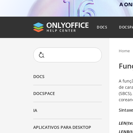
A ONL
DOCS
DOCSP
Home
Fun
DOCS
A funç
de car
(SBCS)
DOCSPACE
coreano
Sintax
IA
LEN(te
APLICATIVOS PARA DESKTOP
LENB(t