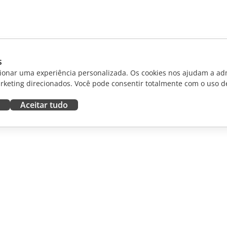
s
ionar uma experiência personalizada. Os cookies nos ajudam a adm
rketing direcionados. Você pode consentir totalmente com o uso d
Aceitar tudo
RAR
OBTER AJUDA
aboradores
Fórum
dutores
Cursos de treinamento
uenciadores
Webinars