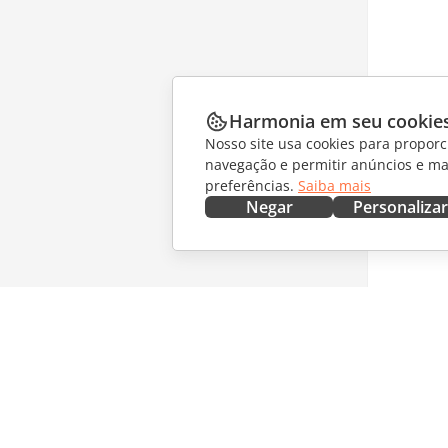
Harmonia em seu cookie
Nosso site usa cookies para proporc
navegação e permitir anúncios e ma
preferências.
Saiba mais
Negar
Personalizar
OBTENHA AGORA
COLABO
Docs
Para col
DocSpace
Para tra
Workspace
Para infl