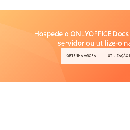
Hospede o ONLYOFFICE Docs 
servidor ou utilize-o 
OBTENHA AGORA
UTILIZAÇÃO