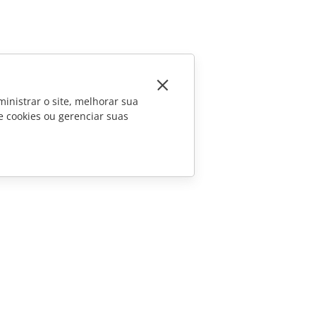
inistrar o site, melhorar sua
e cookies ou gerenciar suas
CONTATE-NOS
Perguntas sobre vendas
sales@onlyoffice.com
Consultas de parceiros
partners@onlyoffice.com