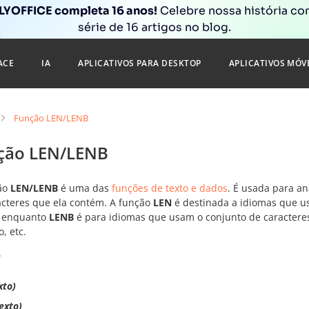
YOFFICE completa 16 anos!
Celebre nossa história c
série de 16 artigos no blog.
ACE
IA
APLICATIVOS PARA DESKTOP
APLICATIVOS MÓV
Função LEN/LENB
ção LEN/LENB
ão
LEN/LENB
é uma das
funções de texto e dados
. É usada para an
acteres que ela contém. A função
LEN
é destinada a idiomas que us
, enquanto
LENB
é para idiomas que usam o conjunto de caracteres
, etc.
e
xto)
exto)