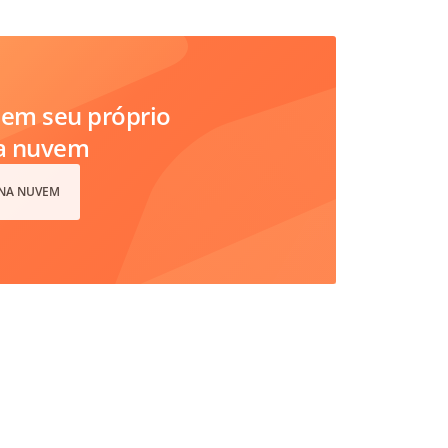
em seu próprio
na nuvem
 NA NUVEM