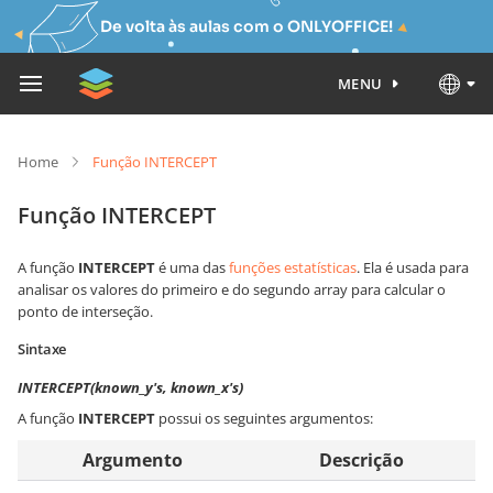
De volta às aulas com o ONLYOFFICE!
MENU
Home
Função INTERCEPT
Função INTERCEPT
A função
INTERCEPT
é uma das
funções estatísticas
. Ela é usada para
analisar os valores do primeiro e do segundo array para calcular o
ponto de interseção.
Sintaxe
INTERCEPT(known_y's, known_x's)
A função
INTERCEPT
possui os seguintes argumentos:
Argumento
Descrição