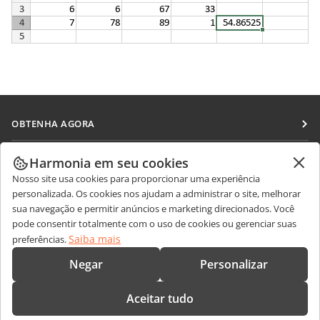
OBTENHA AGORA
Docs
COLABORAR
Harmonia em seu cookies
DocSpace
Nosso site usa cookies para proporcionar uma experiência
Para colaboradores
RECEBA NOTÍCIAS
personalizada. Os cookies nos ajudam a administrar o site, melhorar
Workspace
Para tradutores
sua navegação e permitir anúncios e marketing direcionados. Você
Blog
Conectores
pode consentir totalmente com o uso de cookies ou gerenciar suas
OBTER AJUDA
Para influenciadores
Saiba mais
preferências.
Aplicativos para desktop
Fórum
Vagas
CONTATE-NOS
Negar
Personalizar
Aplicativos móveis
Cursos de treinamento
Perguntas sobre vendas
sales@onlyoffice.com
onlyoffice.com
Aceitar tudo
Webinars
Consultas de parceiros
partners@onlyoffice.com
© Ascensio System SIA 2026. Todos os direitos reservados.