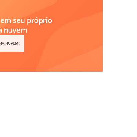
em seu próprio
na nuvem
 NA NUVEM