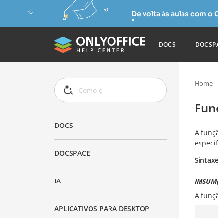
De volta às aulas com o
DOCS
DOCSP
Home
Fun
DOCS
A funç
especif
DOCSPACE
Sintax
IA
IMSUM(i
A funç
APLICATIVOS PARA DESKTOP