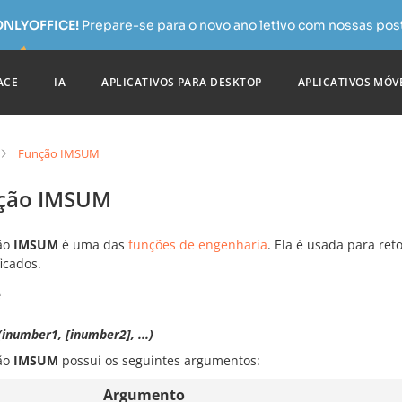
 ONLYOFFICE!
Prepare-se para o novo ano letivo com nossas pos
ACE
IA
APLICATIVOS PARA DESKTOP
APLICATIVOS MÓV
Função IMSUM
ção IMSUM
ão
IMSUM
é uma das
funções de engenharia
. Ela é usada para re
icados.
e
number1, [inumber2], ...)
ão
IMSUM
possui os seguintes argumentos:
Argumento