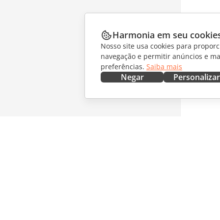
Harmonia em seu cookie
Nosso site usa cookies para proporc
navegação e permitir anúncios e ma
preferências.
Saiba mais
Negar
Personalizar
OBTENHA AGORA
COLABO
Docs
Para col
DocSpace
Para tra
Workspace
Para infl
Conectores
Vagas
Aplicativos para desktop
RECEBA 
Aplicativos móveis