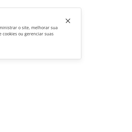
inistrar o site, melhorar sua
e cookies ou gerenciar suas
CONTATE-NOS
Perguntas sobre vendas
sales@onlyoffice.com
Consultas de parceiros
partners@onlyoffice.com
Consultas da imprensa
press@onlyoffice.com
Solicite uma ligação