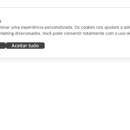
s
ionar uma experiência personalizada. Os cookies nos ajudam a adm
rketing direcionados. Você pode consentir totalmente com o uso d
Aceitar tudo
RAR
OBTER AJUDA
aboradores
Fórum
dutores
Cursos de treinamento
uenciadores
Webinars
White papers
NOTÍCIAS
Formulário de contato de
suporte