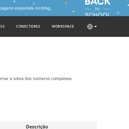
tagens especiais no blog.
EIS
CONECTORES
WORKSPACE
tornar a soma dos números complexos
Descrição