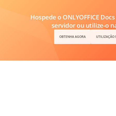
Hospede o ONLYOFFICE Docs 
servidor ou utilize-o 
OBTENHA AGORA
UTILIZAÇÃO