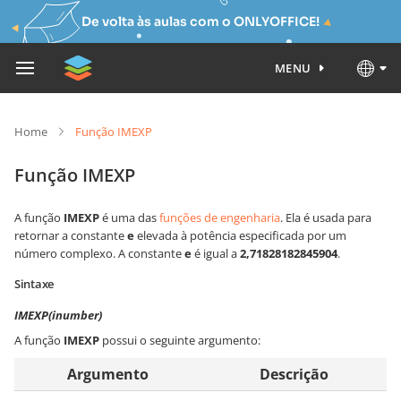
De volta às aulas com o ONLYOFFICE!
MENU
Home
Função IMEXP
Função IMEXP
A função
IMEXP
é uma das
funções de engenharia
. Ela é usada para
retornar a constante
e
elevada à potência especificada por um
número complexo. A constante
e
é igual a
2,71828182845904
.
Sintaxe
IMEXP(inumber)
A função
IMEXP
possui o seguinte argumento:
Argumento
Descrição