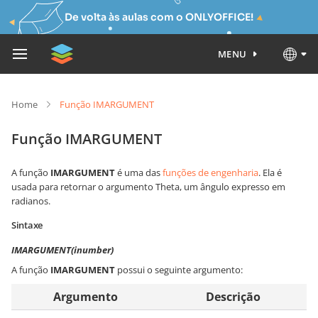
De volta às aulas com o ONLYOFFICE!
MENU
Home
Função IMARGUMENT
Função IMARGUMENT
A função
IMARGUMENT
é uma das
funções de engenharia
. Ela é
usada para retornar o argumento Theta, um ângulo expresso em
radianos.
Sintaxe
IMARGUMENT(inumber)
A função
IMARGUMENT
possui o seguinte argumento:
Argumento
Descrição