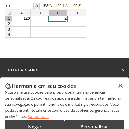
OBTENHA AGORA
Docs
COLABORAR
Harmonia em seu cookies
DocSpace
Nosso site usa cookies para proporcionar uma experiência
Para colaboradores
RECEBA NOTÍCIAS
personalizada. Os cookies nos ajudam a administrar o site, melhorar
Workspace
Para tradutores
sua navegação e permitir anúncios e marketing direcionados. Você
Blog
Conectores
pode consentir totalmente com o uso de cookies ou gerenciar suas
OBTER AJUDA
Para influenciadores
Saiba mais
preferências.
Aplicativos para desktop
Fórum
Vagas
CONTATE-NOS
Negar
Personalizar
Aplicativos móveis