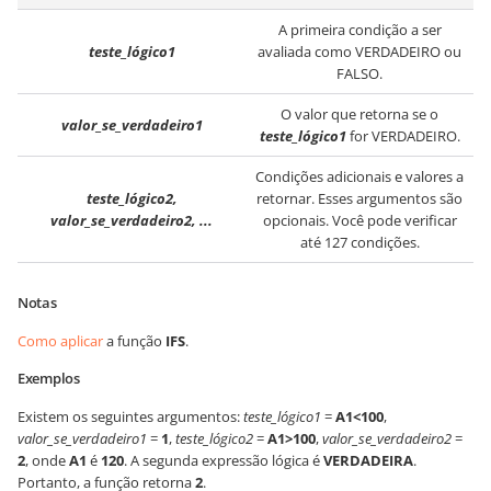
A primeira condição a ser
teste_lógico1
avaliada como VERDADEIRO ou
FALSO.
O valor que retorna se o
valor_se_verdadeiro1
teste_lógico1
for VERDADEIRO.
Condições adicionais e valores a
teste_lógico2,
retornar. Esses argumentos são
valor_se_verdadeiro2, ...
opcionais. Você pode verificar
até 127 condições.
Notas
Como aplicar
a função
IFS
.
Exemplos
Existem os seguintes argumentos:
teste_lógico1
=
A1<100
,
valor_se_verdadeiro1
=
1
,
teste_lógico2
=
A1>100
,
valor_se_verdadeiro2
=
2
, onde
A1
é
120
. A segunda expressão lógica é
VERDADEIRA
.
Portanto, a função retorna
2
.