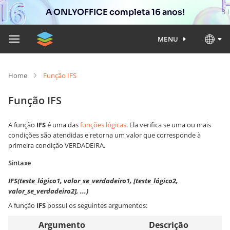
A ONLYOFFICE completa 16 anos!
MENU
Home
Função IFS
Função IFS
A função
IFS
é uma das
funções lógicas
. Ela verifica se uma ou mais
condições são atendidas e retorna um valor que corresponde à
primeira condição VERDADEIRA.
Sintaxe
IFS(teste_lógico1, valor_se_verdadeiro1, [teste_lógico2,
valor_se_verdadeiro2], ...)
A função
IFS
possui os seguintes argumentos:
Argumento
Descrição