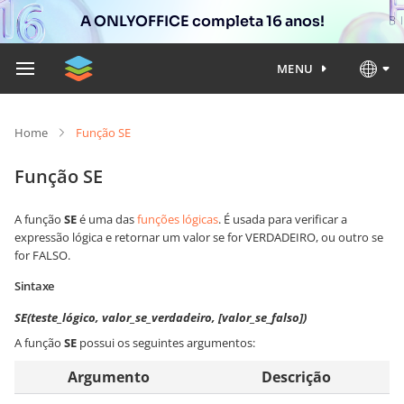
A ONLYOFFICE completa 16 anos!
MENU
Home
Função SE
Função SE
A função
SE
é uma das
funções lógicas
. É usada para verificar a
expressão lógica e retornar um valor se for VERDADEIRO, ou outro se
for FALSO.
Sintaxe
SE(teste_lógico, valor_se_verdadeiro, [valor_se_falso])
A função
SE
possui os seguintes argumentos:
Argumento
Descrição