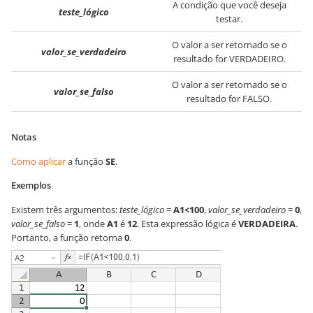
A condição que você deseja
teste_lógico
testar.
O valor a ser retornado se o
valor_se_verdadeiro
resultado for VERDADEIRO.
O valor a ser retornado se o
valor_se_falso
resultado for FALSO.
Notas
Como aplicar
a função
SE
.
Exemplos
Existem três argumentos:
teste_lógico
=
A1<100
,
valor_se_verdadeiro
=
0
,
valor_se_falso
=
1
, onde
A1
é
12
. Esta expressão lógica é
VERDADEIRA
.
Portanto, a função retorna
0
.