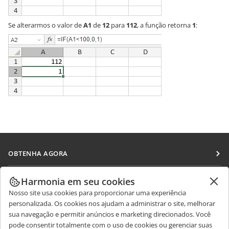
Se alterarmos o valor de
A1
de
12
para
112
, a função retorna
1
:
OBTENHA AGORA
Docs
COLABORAR
Harmonia em seu cookies
DocSpace
Nosso site usa cookies para proporcionar uma experiência
Para colaboradores
RECEBA NOTÍCIAS
personalizada. Os cookies nos ajudam a administrar o site, melhorar
Workspace
Para tradutores
sua navegação e permitir anúncios e marketing direcionados. Você
Blog
Conectores
pode consentir totalmente com o uso de cookies ou gerenciar suas
OBTER AJUDA