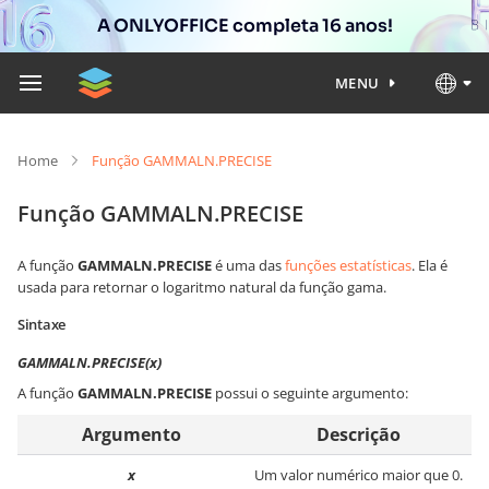
A ONLYOFFICE completa 16 anos!
MENU
Home
Função GAMMALN.PRECISE
Função GAMMALN.PRECISE
A função
GAMMALN.PRECISE
é uma das
funções estatísticas
. Ela é
usada para retornar o logaritmo natural da função gama.
Sintaxe
GAMMALN.PRECISE(x)
A função
GAMMALN.PRECISE
possui o seguinte argumento:
Argumento
Descrição
x
Um valor numérico maior que 0.