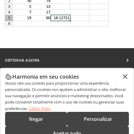
OBTENHA AGORA
Docs
COLABORAR
Harmonia em seu cookies
DocSpace
Nosso site usa cookies para proporcionar uma experiência
Para colaboradores
RECEBA NOTÍCIAS
personalizada. Os cookies nos ajudam a administrar o site, melhorar
Workspace
Para tradutores
sua navegação e permitir anúncios e marketing direcionados. Você
Blog
Conectores
pode consentir totalmente com o uso de cookies ou gerenciar suas
OBTER AJUDA
Para influenciadores
Saiba mais
preferências.
Aplicativos para desktop
Fórum
Vagas
CONTATE-NOS
Negar
Personalizar
Aplicativos móveis
Cursos de treinamento
Perguntas sobre vendas
sales@onlyoffice.com
onlyoffice.com
Aceitar tudo
Webinars