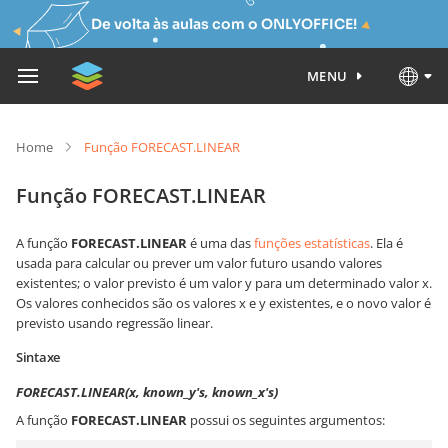
De volta às aulas com o ONLYOFFICE!
MENU
Home
Função FORECAST.LINEAR
Função FORECAST.LINEAR
A função
FORECAST.LINEAR
é uma das
funções estatísticas
. Ela é
usada para calcular ou prever um valor futuro usando valores
existentes; o valor previsto é um valor y para um determinado valor x.
Os valores conhecidos são os valores x e y existentes, e o novo valor é
previsto usando regressão linear.
Sintaxe
FORECAST.LINEAR(x, known_y's, known_x's)
A função
FORECAST.LINEAR
possui os seguintes argumentos: