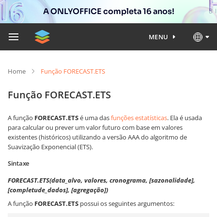
A ONLYOFFICE completa 16 anos!
MENU
Home
Função FORECAST.ETS
Função FORECAST.ETS
A função
FORECAST.ETS
é uma das
funções estatísticas
. Ela é usada
para calcular ou prever um valor futuro com base em valores
existentes (históricos) utilizando a versão AAA do algoritmo de
Suavização Exponencial (ETS).
Sintaxe
FORECAST.ETS(data_alvo, valores, cronograma, [sazonalidade],
[completude_dados], [agregação])
A função
FORECAST.ETS
possui os seguintes argumentos: