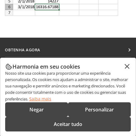
OBTENHA AGORA
Docs
COLABORAR
Harmonia em seu cookies
DocSpace
Nosso site usa cookies para proporcionar uma experiência
Para colaboradores
RECEBA NOTÍCIAS
personalizada. Os cookies nos ajudam a administrar o site, melhorar
Workspace
Para tradutores
sua navegação e permitir anúncios e marketing direcionados. Você
Blog
Conectores
pode consentir totalmente com o uso de cookies ou gerenciar suas
OBTER AJUDA
Para influenciadores
Saiba mais
preferências.
Aplicativos para desktop
Fórum
Vagas
CONTATE-NOS
Negar
Personalizar
Aplicativos móveis
Cursos de treinamento
Perguntas sobre vendas
sales@onlyoffice.com
onlyoffice.com
Aceitar tudo
Webinars
Consultas de parceiros
partners@onlyoffice.com
© Ascensio System SIA 2026. Todos os direitos reservados.
White papers