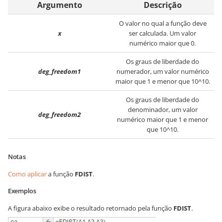
Argumento
Descrição
O valor no qual a função deve
x
ser calculada. Um valor
numérico maior que 0.
Os graus de liberdade do
deg_freedom1
numerador, um valor numérico
maior que 1 e menor que 10^10.
Os graus de liberdade do
denominador, um valor
deg_freedom2
numérico maior que 1 e menor
que 10^10.
Notas
Como aplicar
a função
FDIST
.
Exemplos
A figura abaixo exibe o resultado retornado pela função
FDIST
.