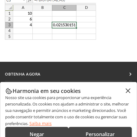
OBTENHA AGORA
Docs
COLABORAR
Harmonia em seu cookies
DocSpace
Nosso site usa cookies para proporcionar uma experiência
Para colaboradores
RECEBA NOTÍCIAS
personalizada. Os cookies nos ajudam a administrar o site, melhorar
Workspace
Para tradutores
sua navegação e permitir anúncios e marketing direcionados. Você
Blog
Conectores
pode consentir totalmente com o uso de cookies ou gerenciar suas
OBTER AJUDA
Para influenciadores
Saiba mais
preferências.
Aplicativos para desktop
Fórum
Vagas
CONTATE-NOS
Negar
Personalizar
Aplicativos móveis