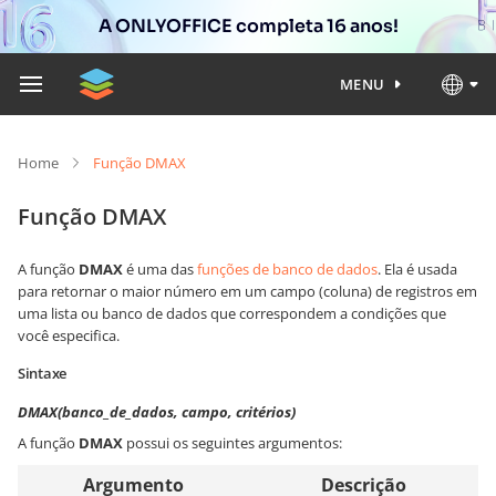
A ONLYOFFICE completa 16 anos!
MENU
Home
Função DMAX
Função DMAX
A função
DMAX
é uma das
funções de banco de dados
. Ela é usada
para retornar o maior número em um campo (coluna) de registros em
uma lista ou banco de dados que correspondem a condições que
você especifica.
Sintaxe
DMAX(banco_de_dados, campo, critérios)
A função
DMAX
possui os seguintes argumentos:
Argumento
Descrição