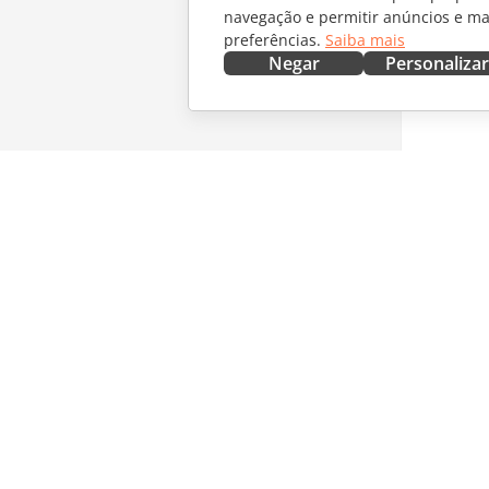
navegação e permitir anúncios e ma
preferências.
Saiba mais
Negar
Personalizar
OBTENHA AGORA
COLABO
Docs
Para col
DocSpace
Para tra
Workspace
Para infl
Conectores
Vagas
Aplicativos para desktop
RECEBA 
Aplicativos móveis
Blog
ONLYOFFICE.COM