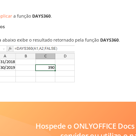
plicar
a função
DAYS360
.
os
ra abaixo exibe o resultado retornado pela função
DAYS360
.
Hospede o ONLYOFFICE Docs 
servidor ou utilize-o 