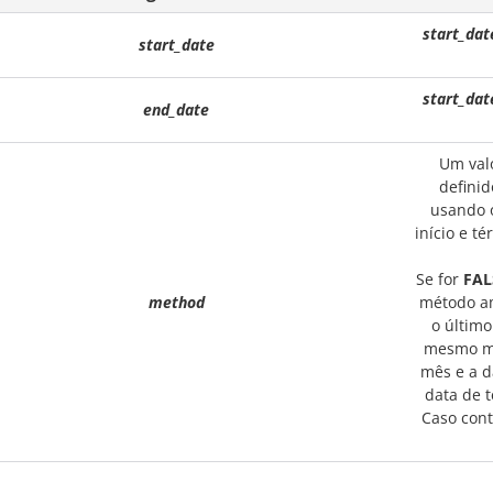
start_dat
start_date
start_dat
end_date
Um valo
defini
usando 
início e 
Se for
FAL
method
método am
o último
mesmo mê
mês e a d
data de t
Caso cont