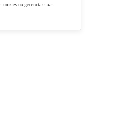
e cookies ou gerenciar suas
CONTATE-NOS
Perguntas sobre vendas
sales@onlyoffice.com
Consultas de parceiros
partners@onlyoffice.com
Consultas da imprensa
press@onlyoffice.com
Solicite uma ligação
 Ascensio System SIA 2026. Todos os direitos reservados.