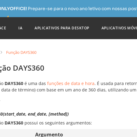
 ONLYOFFICE!
Prepare-se para o novo ano letivo com nossas pos
ACE
IA
APLICATIVOS PARA DESKTOP
APLICATIVOS MÓV
Função DAYS360
ção DAYS360
ão
DAYS360
é uma das
funções de data e hora
. É usada para retor
 e data de término) com base em um ano de 360 dias, utilizando u
e
0(start_date, end_date, [method])
ão
DAYS360
possui os seguintes argumentos:
Argumento