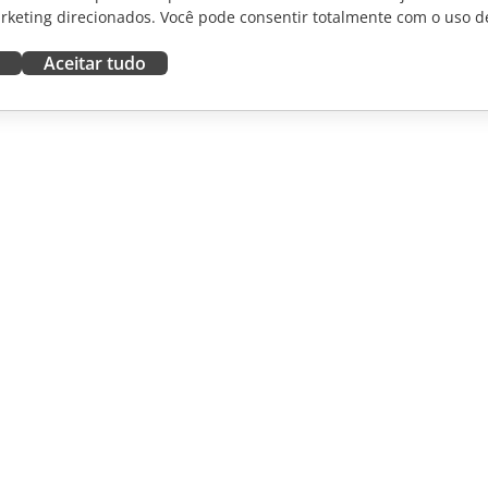
rketing direcionados. Você pode consentir totalmente com o uso d
Aceitar tudo
RAR
OBTER AJUDA
aboradores
Fórum
dutores
Cursos de treinamento
uenciadores
Webinars
White papers
NOTÍCIAS
Formulário de contato de
suporte
Solicitar demonstração
©