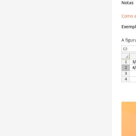
Notas
Como a
Exempl
A figu