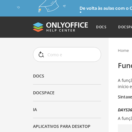
De volta às aulas com o
DOCS
DOCSP
Home
Fun
DOCS
A funç
início
DOCSPACE
Sintax
IA
DAYS36
A funç
APLICATIVOS PARA DESKTOP