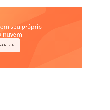
em seu próprio
na nuvem
 NA NUVEM