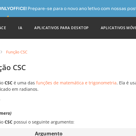
 ONLYOFFICE!
Prepare-se para o novo ano letivo com nossas pos
ACE
IA
APLICATIVOS PARA DESKTOP
APLICATIVOS MÓV
Função CSC
ção CSC
ão
CSC
é uma das
funções de matemática e trigonometria
. Ela é u
ficado em radianos.
e
mero)
ão
CSC
possui o seguinte argumento:
Argumento