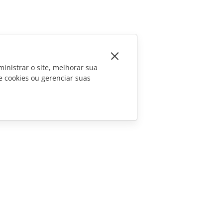
inistrar o site, melhorar sua
e cookies ou gerenciar suas
CONTATE-NOS
Perguntas sobre vendas
sales@onlyoffice.com
Consultas de parceiros
partners@onlyoffice.com
Consultas da imprensa
press@onlyoffice.com