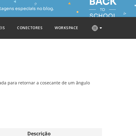
tagens especiais no blog.
EIS
CONECTORES
WORKSPACE
sada para retornar a cosecante de um ângulo
Descrição