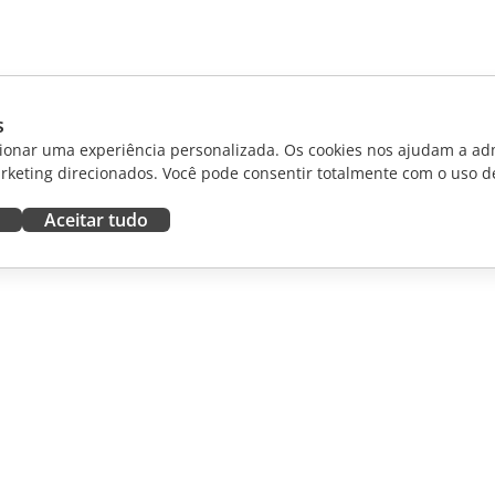
s
ionar uma experiência personalizada. Os cookies nos ajudam a adm
rketing direcionados. Você pode consentir totalmente com o uso d
Aceitar tudo
RAR
OBTER AJUDA
aboradores
Fórum
dutores
Cursos de treinamento
uenciadores
Webinars
White papers