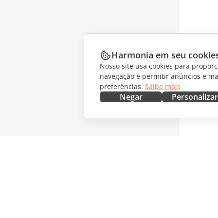
Harmonia em seu cookie
Nosso site usa cookies para proporc
navegação e permitir anúncios e ma
preferências.
Saiba mais
Negar
Personalizar
OBTENHA AGORA
COLABO
Docs
Para col
DocSpace
Para tra
Workspace
Para infl
Conectores
Vagas