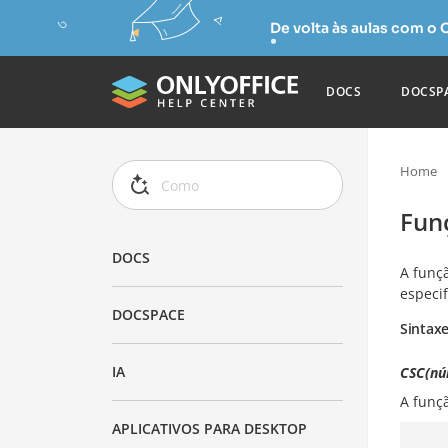
De volta às aulas com o
DOCS
DOCSP
Home
Fun
DOCS
A funç
especi
DOCSPACE
Sintax
IA
CSC(nú
A funç
APLICATIVOS PARA DESKTOP