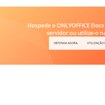
Hospede o ONLYOFFICE Docs 
servidor ou utilize-o 
OBTENHA AGORA
UTILIZAÇÃO