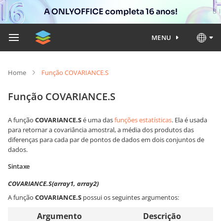
A ONLYOFFICE completa 16 anos!
MENU
Home
Função COVARIANCE.S
Função COVARIANCE.S
A função
COVARIANCE.S
é uma das
funções estatísticas
. Ela é usada
para retornar a covariância amostral, a média dos produtos das
diferenças para cada par de pontos de dados em dois conjuntos de
dados.
Sintaxe
COVARIANCE.S(array1, array2)
A função
COVARIANCE.S
possui os seguintes argumentos:
Argumento
Descrição