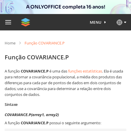
A ONLYOFFICE completa 16 anos!
MENU
Home
Função COVARIANCE.P
Função COVARIANCE.P
A função
COVARIANCE.P
é uma das
funções estatísticas
. Ela é usada
para retornar a covariância populacional, a média dos produtos das
diferenças para cada par de pontos de dados em dois conjuntos de
dados; use a covariância para determinar a relação entre dois
conjuntos de dados.
Sintaxe
COVARIANCE.P(array1, array2)
A função
COVARIANCE.P
possui o seguinte argumento: