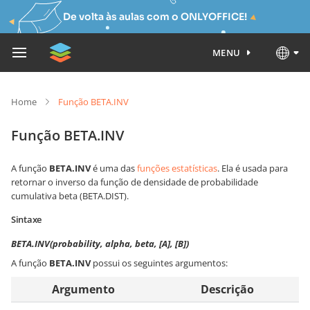
De volta às aulas com o ONLYOFFICE!
MENU
Home
Função BETA.INV
Função BETA.INV
A função
BETA.INV
é uma das
funções estatísticas
. Ela é usada para
retornar o inverso da função de densidade de probabilidade
cumulativa beta (BETA.DIST).
Sintaxe
BETA.INV(probability, alpha, beta, [A], [B])
A função
BETA.INV
possui os seguintes argumentos:
Argumento
Descrição