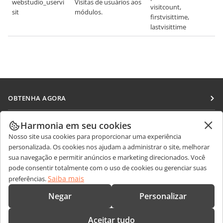
webstudio_uservi
Visitas de usuários aos
visitcount,
sit
módulos.
firstvisittime,
lastvisittime
OBTENHA AGORA
Docs
COLABORAR
Harmonia em seu cookies
DocSpace
Nosso site usa cookies para proporcionar uma experiência
Para colaboradores
RECEBA NOTÍCIAS
personalizada. Os cookies nos ajudam a administrar o site, melhorar
Workspace
Para tradutores
sua navegação e permitir anúncios e marketing direcionados. Você
Blog
Conectores
pode consentir totalmente com o uso de cookies ou gerenciar suas
OBTER AJUDA
Para influenciadores
Saiba mais
preferências.
Aplicativos para desktop
Fórum
Vagas
CONTATE-NOS
Negar
Personalizar
Aplicativos móveis
Cursos de treinamento
Perguntas sobre vendas
sales@onlyoffice.com
onlyoffice.com
Aceitar tudo
Webinars