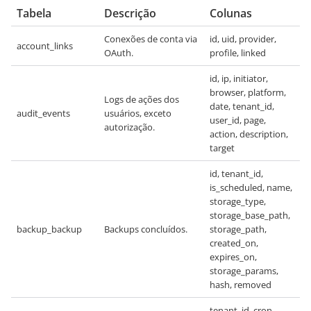
Tabela
Descrição
Colunas
Conexões de conta via
id, uid, provider,
account_links
OAuth.
profile, linked
id, ip, initiator,
browser, platform,
Logs de ações dos
date, tenant_id,
audit_events
usuários, exceto
user_id, page,
autorização.
action, description,
target
id, tenant_id,
is_scheduled, name,
storage_type,
storage_base_path,
backup_backup
Backups concluídos.
storage_path,
created_on,
expires_on,
storage_params,
hash, removed
tenant_id, cron,