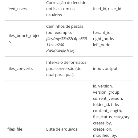
Correlação do feed de
feed_users
notícias com os
feed_id, user_id
usuários.
Caminhos de pastas
(por exemplo,
tenant_id,
files_bunch_objec
files/my/58a22c6f-e835-
right_node,
ts
11ec-a200-
left_node
d45d64a8bb3e
).
Intervalo de formatos
files_converts
para conversão (de
input, output
qual para qual).
id, version,
version_group,
current_version,
folder_id, title,
content_length,
file_status, category,
create_by,
files_file
Lista de arquivos.
create_on,
modified_by,