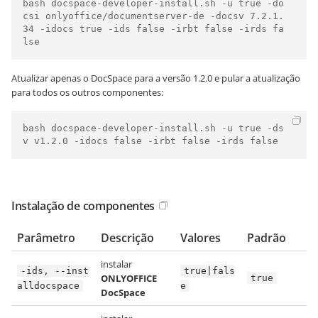
bash docspace-developer-install.sh -u true -do
csi onlyoffice/documentserver-de -docsv 7.2.1.
34 -idocs true -ids false -irbt false -irds fa
lse
Atualizar apenas o DocSpace para a versão 1.2.0 e pular a atualização
para todos os outros componentes:
bash docspace-developer-install.sh -u true -ds
v v1.2.0 -idocs false -irbt false -irds false
Instalação de componentes
Parâmetro
Descrição
Valores
Padrão
instalar
-ids, --inst
true|fals
ONLYOFFICE
true
alldocspace
e
DocSpace