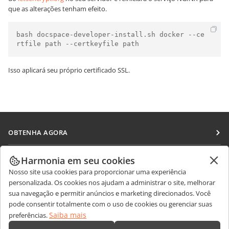
que as alterações tenham efeito.
bash docspace-developer-install.sh docker --ce
rtfile path --certkeyfile path
Isso aplicará seu próprio certificado SSL.
OBTENHA AGORA
Docs
COLABORAR
Harmonia em seu cookies
DocSpace
Nosso site usa cookies para proporcionar uma experiência
Para colaboradores
RECEBA NOTÍCIAS
personalizada. Os cookies nos ajudam a administrar o site, melhorar
Workspace
Para tradutores
sua navegação e permitir anúncios e marketing direcionados. Você
Blog
Conectores
pode consentir totalmente com o uso de cookies ou gerenciar suas
OBTER AJUDA
Para influenciadores
Saiba mais
preferências.
Aplicativos para desktop
Fórum
Vagas