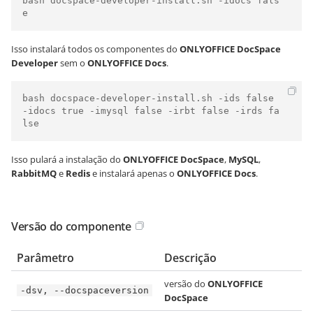
bash docspace-developer-install.sh -idocs fals
e
Isso instalará todos os componentes do
ONLYOFFICE DocSpace
Developer
sem o
ONLYOFFICE Docs
.
bash docspace-developer-install.sh -ids false 
-idocs true -imysql false -irbt false -irds fa
lse
Isso pulará a instalação do
ONLYOFFICE DocSpace
,
MySQL
,
RabbitMQ
e
Redis
e instalará apenas o
ONLYOFFICE Docs
.
Versão do componente
Parâmetro
Descrição
versão do
ONLYOFFICE
-dsv, --docspaceversion
DocSpace