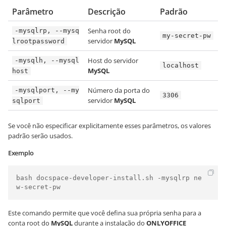
Parâmetro
Descrição
Padrão
Senha root do
-mysqlrp, --mysq
my-secret-pw
servidor
MySQL
lrootpassword
Host do servidor
-mysqlh, --mysql
localhost
MySQL
host
Número da porta do
-mysqlport, --my
3306
servidor
MySQL
sqlport
Se você não especificar explicitamente esses parâmetros, os valores
padrão serão usados.
Exemplo
bash docspace-developer-install.sh -mysqlrp ne
w-secret-pw
Este comando permite que você defina sua própria senha para a
conta root do
MySQL
durante a instalação do
ONLYOFFICE