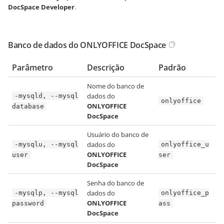
DocSpace Developer
.
Banco de dados do ONLYOFFICE DocSpace
Parâmetro
Descrição
Padrão
Nome do banco de
dados do
-mysqld, --mysql
onlyoffice
ONLYOFFICE
database
DocSpace
Usuário do banco de
dados do
-mysqlu, --mysql
onlyoffice_u
ONLYOFFICE
user
ser
DocSpace
Senha do banco de
dados do
-mysqlp, --mysql
onlyoffice_p
ONLYOFFICE
password
ass
DocSpace