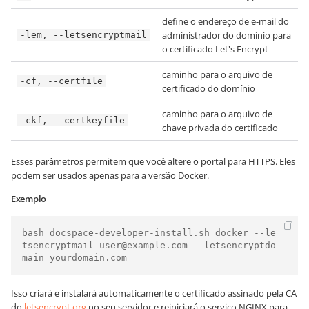
define o endereço de e-mail do
administrador do domínio para
-lem, --letsencryptmail
o certificado Let's Encrypt
caminho para o arquivo de
-cf, --certfile
certificado do domínio
caminho para o arquivo de
-ckf, --certkeyfile
chave privada do certificado
Esses parâmetros permitem que você altere o portal para HTTPS. Eles
podem ser usados apenas para a versão Docker.
Exemplo
bash docspace-developer-install.sh docker --le
tsencryptmail user@example.com --letsencryptdo
main yourdomain.com
Isso criará e instalará automaticamente o certificado assinado pela CA
do
letsencrypt.org
no seu servidor e reiniciará o serviço NGINX para