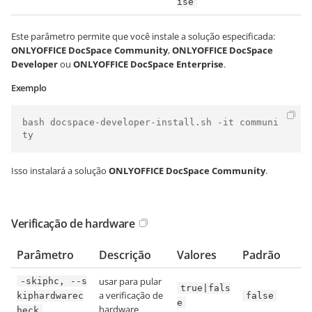
ise
Este parâmetro permite que você instale a solução especificada:
ONLYOFFICE DocSpace Community
,
ONLYOFFICE DocSpace
Developer
ou
ONLYOFFICE DocSpace Enterprise
.
Exemplo
bash docspace-developer-install.sh -it communi
ty
Isso instalará a solução
ONLYOFFICE DocSpace Community
.
Verificação de hardware
Parâmetro
Descrição
Valores
Padrão
usar para pular
-skiphc, --s
true|fals
a verificação de
kiphardwarec
false
e
hardware
heck