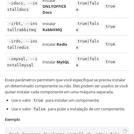
instalar
-idocs, --in
true|fals
ONLYOFFICE
true
stalldocs
e
Docs
instalar
-irbt, --ins
true|fals
true
RabbitMQ
tallrabbitmq
e
-irds, --ins
true|fals
instalar
Redis
true
tallredis
e
-imysql, --i
true|fals
instalar
MySQL
true
nstallmysql
e
Esses parâmetros permitem que você especifique se precisa instalar
un determinado componente ou não. Eles podem ser usados se você
quiser instalar cada componente em uma máquina separada.
Use o valor
para instalar um componente;
true
Use o valor
para pular a instalação de um componente.
false
Exemplo