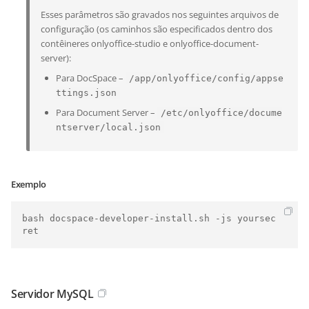
Esses parâmetros são gravados nos seguintes arquivos de
configuração (os caminhos são especificados dentro dos
contêineres onlyoffice-studio e onlyoffice-document-
server):
Para DocSpace –
/app/onlyoffice/config/appse
ttings.json
Para Document Server –
/etc/onlyoffice/docume
ntserver/local.json
Exemplo
bash docspace-developer-install.sh -js yoursec
ret
Servidor MySQL