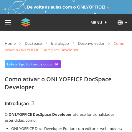
De volta às aulas com o ONLYOFFICE!
MENU
Home
DocSpace
Instalação
Desenvolvedor
Como
ativar o ONLYOFFICE DocSpace Developer
Este artigo foi traduzido por IA
Como ativar o ONLYOFFICE DocSpace
Developer
Introdução
O
ONLYOFFICE DocSpace Developer
oferece funcionalidades
estendidas, como:
ONLYOFFICE Docs Developer Edition com editores web móveis;