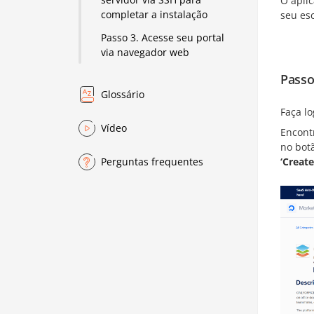
O apli
completar a instalação
seu es
Passo 3. Acesse seu portal
via navegador web
Passo
Glossário
Faça lo
Vídeo
Encontr
no bot
‘Creat
Perguntas frequentes