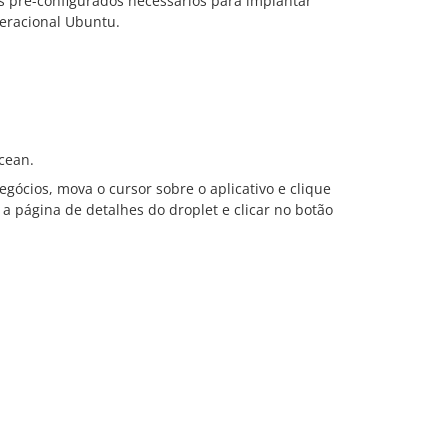
s pré-configurados necessários para implantar
eracional Ubuntu.
cean.
gócios, mova o cursor sobre o aplicativo e clique
a página de detalhes do droplet e clicar no botão