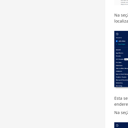
Na se
locali
Esta s
endere
Na se