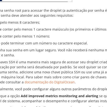
ma senha root para acessar the droplet (a autenticação por senh
 senha deve atender aos seguintes requisitos:
 pelo menos 8 caracteres;
e conter pelo menos 1 caractere maiúsculo (os primeiros e últimos
e conter pelo menos 1 número;
 pode terminar com um número ou caractere especial.
ha sua senha em um lugar seguro. Você não receberá nenhuma m
t e senha.
haves SSH é uma maneira mais segura de acessar seu droplet cria
icação por senha será desativada por padrão. Se você quiser se c
 uma senha, adicione uma nova chave pública SSH ou use uma já a
 máquina local. Para saber mais sobre como criar pares de chaves 
ode consultar a
documentação do DigitalOcean
.
almente, você pode configurar alguns outros parâmetros do drople
que a opção
Add improved metrics monitoring and alerting
se qu
el de sistema, acompanhar o desempenho e configurar alertas inst