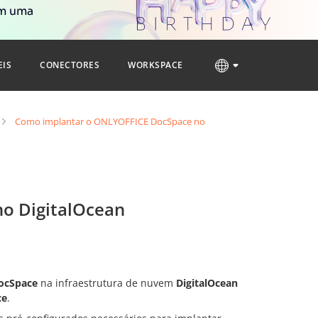
om uma
EIS
CONECTORES
WORKSPACE
Como implantar o ONLYOFFICE DocSpace no
o DigitalOcean
ocSpace
na infraestrutura de nuvem
DigitalOcean
ce
.