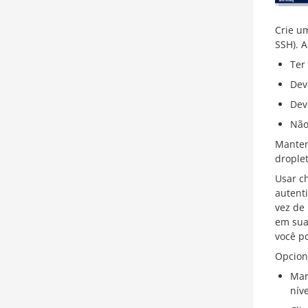
Crie u
SSH). A
Ter
Dev
Dev
Não
Manten
drople
Usar c
autent
vez de
em sua
você p
Opcion
Mar
nív