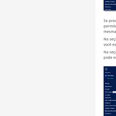
Se pre
permit
mesma 
Na se
você e
Na se
pode e