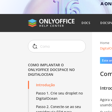
A ONL
DOCS
DOCSP
Home
Digital
Este ar
COMO IMPLANTAR O
ONLYOFFICE DOCSPACE NO
Com
DIGITALOCEAN
Introdução
Intro
Passo 1. Crie seu droplet no
DigitalOcean
Agora 
usando
Passo 2. Conecte-se ao seu
servidor via SSH para