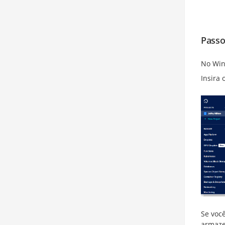
Passo
No Win
Insira 
Se voc
armaze