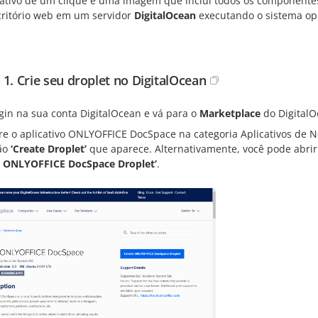
cativo de um clique é uma imagem que inclui todos os componente
critório web em um servidor
DigitalOcean
executando o sistema op
 1. Crie seu droplet no DigitalOcean
gin na sua conta DigitalOcean e vá para o
Marketplace
do DigitalO
e o aplicativo ONLYOFFICE DocSpace na categoria Aplicativos de Ne
ão
‘Create Droplet’
que aparece. Alternativamente, você pode abrir 
e ONLYOFFICE DocSpace Droplet’
.