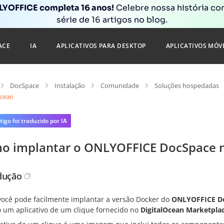
YOFFICE completa 16 anos!
Celebre nossa história c
série de 16 artigos no blog.
ACE
IA
APLICATIVOS PARA DESKTOP
APLICATIVOS MÓV
DocSpace
Instalação
Comunidade
Soluções hospedadas
Ocean
tigo foi traduzido por IA
o implantar o ONLYOFFICE DocSpace n
dução
você pode facilmente implantar a versão Docker do
ONLYOFFICE D
 um aplicativo de um clique fornecido no
DigitalOcean Marketpla