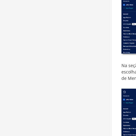
Na se
escolh
de Mem