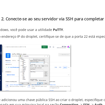
 2. Conecte-se ao seu servidor via SSH para completar 
dows, você pode usar a utilidade
PuTTY
.
o endereço IP do droplet, certifique-se de que a porta 22 está espe
ê adicionou uma chave pública SSH ao criar o droplet, especifiqu
nada em sua máquina local na seção
Connection
->
SSH
->
Auth
.