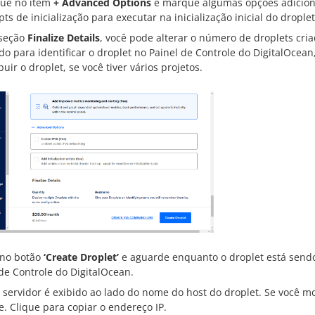
que no item
+ Advanced Options
e marque algumas opções adicionais
ipts de inicialização para executar na inicialização inicial do dropl
seção
Finalize Details
, você pode alterar o número de droplets cri
do para identificar o droplet no Painel de Controle do DigitalOcean
buir o droplet, se você tiver vários projetos.
 no botão
‘Create Droplet’
e aguarde enquanto o droplet está sendo
de Controle do DigitalOcean.
 servidor é exibido ao lado do nome do host do droplet. Se você m
. Clique para copiar o endereço IP.