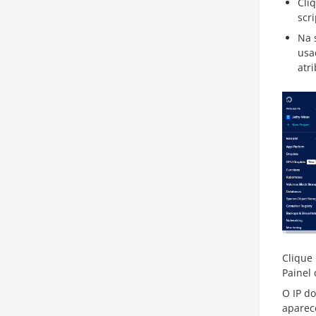
Cli
scr
Na 
usa
atri
Clique
Painel 
O IP do
aparece