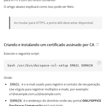
para HTTPS com um único comando.
O artigo abaixo explicará como isso pode ser feito.
Ao mudar para HTTPS, a porta 443 deve estar disponível.
Criando e instalando um certificado assinado por CA
Execute o seguinte script:
bash /usr/bin/docspace-ssl-setup EMAIL DOMAIN
Onde:
é o e-mail usado para registro e contato de recuperação.
EMAIL
Use vírgula para registrar múltiplos e-mails, por exemplo:
u1@example.com,u2@example.com;
é o endereço do domínio onde seu portal
ONLYOFFICE
DOMAIN
DocSpace Community
está instalado.