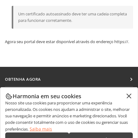
Um certificado autoassinado deve ter uma cadeia completa
para funcionar corretamente.
Agora seu portal deve estar disponível através do endereço
https://
.
OBTENHA AGORA
Docs
COLABORAR
Harmonia em seu cookies
DocSpace
Nosso site usa cookies para proporcionar uma experiência
Para colaboradores
RECEBA NOTÍCIAS
personalizada. Os cookies nos ajudam a administrar o site, melhorar
Workspace
Para tradutores
sua navegação e permitir anúncios e marketing direcionados. Você
Blog
Conectores
pode consentir totalmente com o uso de cookies ou gerenciar suas
OBTER AJUDA
Para influenciadores
Saiba mais
preferências.
Aplicativos para desktop
Fórum
Vagas