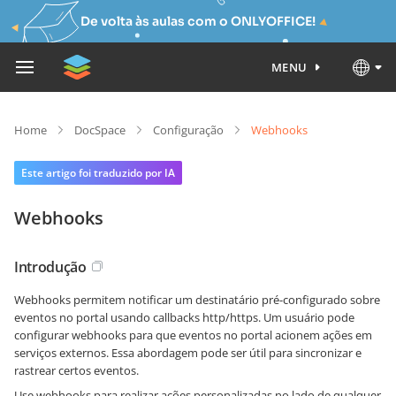
De volta às aulas com o ONLYOFFICE!
MENU
Home
DocSpace
Configuração
Webhooks
Este artigo foi traduzido por IA
Webhooks
Introdução
Webhooks permitem notificar um destinatário pré-configurado sobre
eventos no portal usando callbacks http/https. Um usuário pode
configurar webhooks para que eventos no portal acionem ações em
serviços externos. Essa abordagem pode ser útil para sincronizar e
rastrear certos eventos.
Use webhooks para realizar ações personalizadas no lado de qualquer