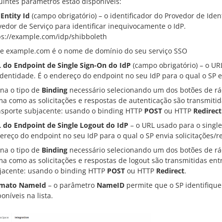
uintes parâmetros estão disponíveis:
 Entity Id
(campo obrigatório) – o identificador do Provedor de Id
vedor de Serviço para identificar inequivocamente o IdP.
ps://example.com/idp/shibboleth
e example.com é o nome de domínio do seu serviço SSO
 do Endpoint de Single Sign-On do IdP
(campo obrigatório) – o UR
Identidade. É o endereço do endpoint no seu IdP para o qual o SP e
ina o tipo de
Binding
necessário selecionando um dos botões de rá
ma como as solicitações e respostas de autenticação são transmitida
nsporte subjacente: usando o binding HTTP
POST
ou HTTP
Redirect
 do Endpoint de Single Logout do IdP
– o URL usado para o single
ereço do endpoint no seu IdP para o qual o SP envia solicitações/r
ina o tipo de
Binding
necessário selecionando um dos botões de rá
ma como as solicitações e respostas de logout são transmitidas entr
jacente: usando o binding HTTP
POST
ou HTTP
Redirect
.
mato NameId
– o parâmetro
NameID
permite que o SP identifiqu
oníveis na lista.