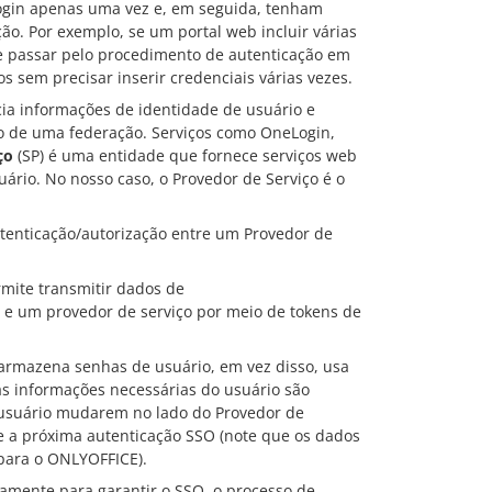
ogin apenas uma vez e, em seguida, tenham
ão. Por exemplo, se um portal web incluir várias
de passar pelo procedimento de autenticação em
s sem precisar inserir credenciais várias vezes.
cia informações de identidade de usuário e
ro de uma federação. Serviços como OneLogin,
ço
(SP) é uma entidade que fornece serviços web
ário. No nosso caso, o Provedor de Serviço é o
tenticação/autorização entre um Provedor de
mite transmitir dados de
 e um provedor de serviço por meio de tokens de
armazena senhas de usuário, em vez disso, usa
as informações necessárias do usuário são
o usuário mudarem no lado do Provedor de
e a próxima autenticação SSO (note que os dados
para o ONLYOFFICE).
mente para garantir o SSO, o processo de