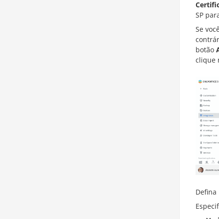
Certif
SP para
Se voc
contrá
botão
clique
Defina
Especif