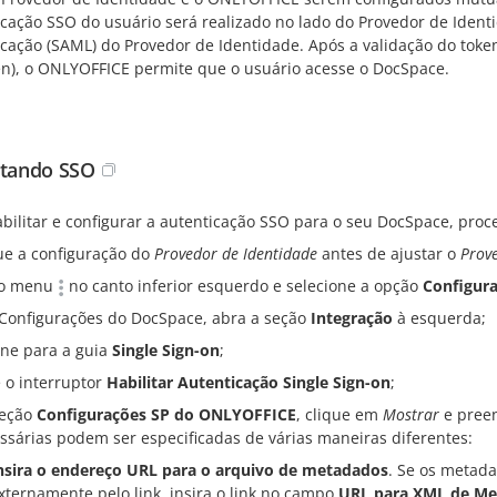
icação SSO do usuário será realizado no lado do Provedor de Ide
icação (SAML) do Provedor de Identidade. Após a validação do token
en), o ONLYOFFICE permite que o usuário acesse o DocSpace.
itando SSO
abilitar e configurar a autenticação SSO para o seu DocSpace, proc
que a configuração do
Provedor de Identidade
antes de ajustar o
Prove
 o menu
no canto inferior esquerdo e selecione a opção
Configur
Configurações do DocSpace, abra a seção
Integração
à esquerda;
rne para a guia
Single Sign-on
;
e o interruptor
Habilitar Autenticação Single Sign-on
;
seção
Configurações SP do ONLYOFFICE
, clique em
Mostrar
e preen
ssárias podem ser especificadas de várias maneiras diferentes:
nsira o endereço URL para o arquivo de metadados
. Se os metada
xternamente pelo link, insira o link no campo
URL para XML de Me