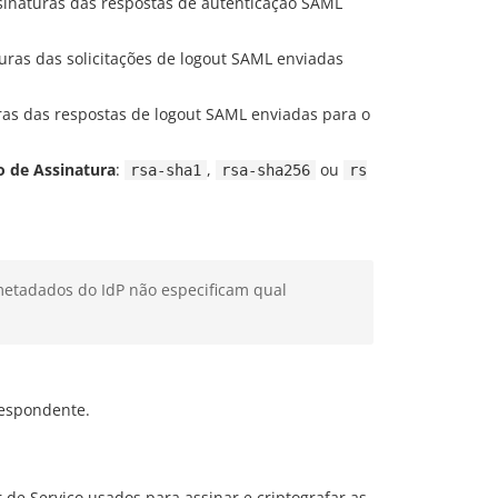
ssinaturas das respostas de autenticação SAML
turas das solicitações de logout SAML enviadas
uras das respostas de logout SAML enviadas para o
o de Assinatura
:
,
ou
rsa-sha1
rsa-sha256
rs
etadados do IdP não especificam qual
respondente.
 de Serviço usados para assinar e criptografar as