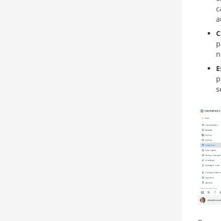
c
a
C
p
n
E
p
s