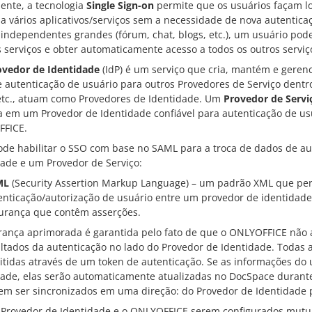
ente, a tecnologia
Single Sign-on
permite que os usuários façam l
a vários aplicativos/serviços sem a necessidade de nova autenticaç
 independentes grandes (fórum, chat, blogs, etc.), um usuário po
serviços e obter automaticamente acesso a todos os outros serviço
ovedor de Identidade
(IdP) é um serviço que cria, mantém e geren
e autenticação de usuário para outros Provedores de Serviço dent
etc., atuam como Provedores de Identidade. Um
Provedor de Servi
ia em um Provedor de Identidade confiável para autenticação de usu
FICE.
ode habilitar o SSO com base no SAML para a troca de dados de au
dade e um Provedor de Serviço:
ML
(Security Assertion Markup Language) – um padrão XML que per
enticação/autorização de usuário entre um provedor de identidade
urança que contêm asserções.
rança aprimorada é garantida pelo fato de que o ONLYOFFICE não 
ultados da autenticação no lado do Provedor de Identidade. Todas 
itidas através de um token de autenticação. Se as informações d
dade, elas serão automaticamente atualizadas no DocSpace durant
em ser sincronizados em uma direção: do Provedor de Identidade 
 Provedor de Identidade e o ONLYOFFICE serem configurados mutua