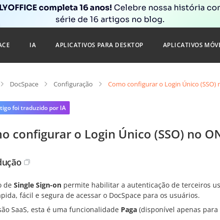
YOFFICE completa 16 anos!
Celebre nossa história c
série de 16 artigos no blog.
ACE
IA
APLICATIVOS PARA DESKTOP
APLICATIVOS MÓV
DocSpace
Configuração
Como configurar o Login Único (SSO
tigo foi traduzido por IA
o configurar o Login Único (SSO) no 
dução
o de
Single Sign-on
permite habilitar a autenticação de terceiros
pida, fácil e segura de acessar o DocSpace para os usuários.
são SaaS, esta é uma funcionalidade
Paga
(disponível apenas para