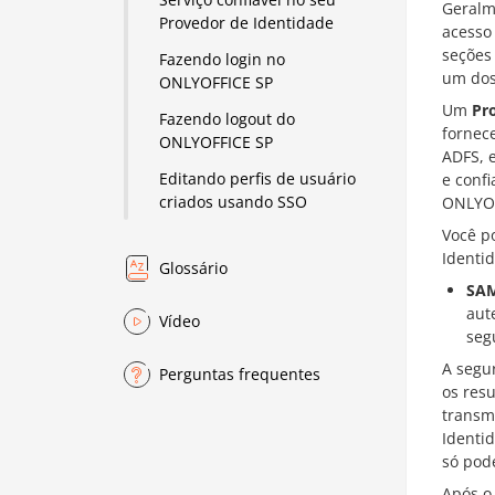
Geralm
Provedor de Identidade
acesso 
seções
Fazendo login no
um dos 
ONLYOFFICE SP
Um
Pr
Fazendo logout do
fornec
ONLYOFFICE SP
ADFS, 
Editando perfis de usuário
e conf
criados usando SSO
ONLYOF
Você p
Identi
Glossário
SA
aut
Vídeo
seg
A segu
Perguntas frequentes
os res
transm
Identi
só pod
Após o