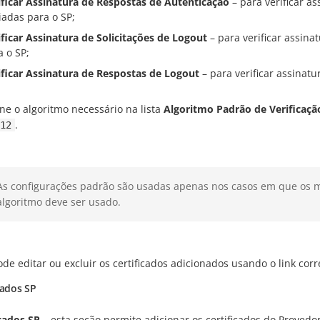
ificar Assinatura de Respostas de Autenticação
– para verificar a
iadas para o SP;
ificar Assinatura de Solicitações de Logout
– para verificar assina
a o SP;
ificar Assinatura de Respostas de Logout
– para verificar assinat
ne o algoritmo necessário na lista
Algoritmo Padrão de Verificaçã
.
12
As configurações padrão são usadas apenas nos casos em que os m
algoritmo deve ser usado.
de editar ou excluir os certificados adicionados usando o link cor
cados SP
icados SP
– esta seção permite adicionar os certificados do Provedor