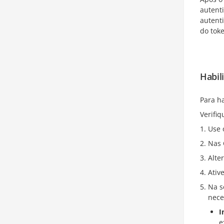
autent
autent
do tok
Habil
Para h
Verifi
Use
Nas 
Alte
Ativ
Na 
nece
I
e