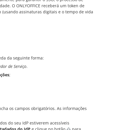
ntidade. O ONLYOFFICE receberá um token de
 (usando assinaturas digitais e o tempo de vida
eda da seguinte forma:
dor de Serviço
.
ações
;
cha os campos obrigatórios. As informações
dos do seu IdP estiverem acessíveis
tadados do IdP
e clique no botão
para