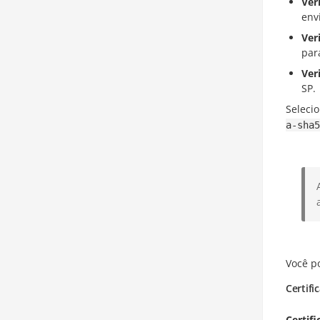
Ver
env
Ver
par
Ver
SP.
Selecio
a-sha5
Você po
Certifi
Certif