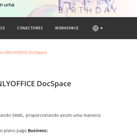
om uma
EIS
CONECTORES
WORKSPACE
) no ONLYOFFICE DocSpace
ONLYOFFICE DocSpace
 usando SAML, proporcionando assim uma maneira
 o plano pago
Business
).