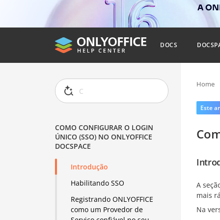
A ONL
DOCS
DOCSP
Home
Este ar
COMO CONFIGURAR O LOGIN
Com
ÚNICO (SSO) NO ONLYOFFICE
DOCSPACE
Intro
Introdução
Habilitando SSO
A seçã
mais rá
Registrando ONLYOFFICE
Na ver
como um Provedor de
Serviço confiável no seu