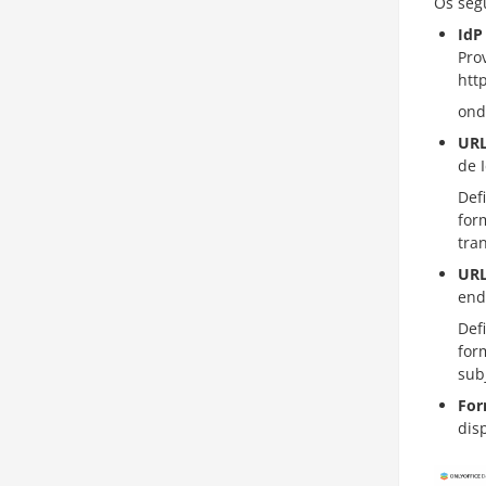
Os seg
IdP
Pro
htt
ond
URL
de 
Def
for
tra
URL
end
Def
for
sub
For
disp