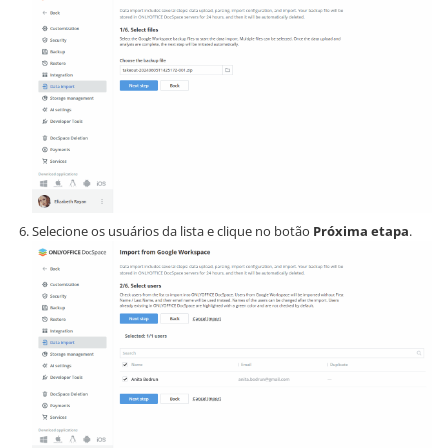
Selecione os usuários da lista e clique no botão
Próxima etapa
.