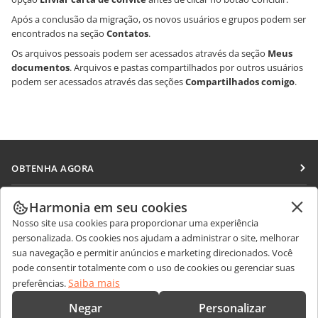
Após a conclusão da migração, os novos usuários e grupos podem ser
encontrados na seção
Contatos
.
Os arquivos pessoais podem ser acessados através da seção
Meus
documentos
. Arquivos e pastas compartilhados por outros usuários
podem ser acessados através das seções
Compartilhados comigo
.
OBTENHA AGORA
Docs
COLABORAR
Harmonia em seu cookies
DocSpace
Nosso site usa cookies para proporcionar uma experiência
Para colaboradores
RECEBA NOTÍCIAS
personalizada. Os cookies nos ajudam a administrar o site, melhorar
Workspace
Para tradutores
sua navegação e permitir anúncios e marketing direcionados. Você
Blog
Conectores
pode consentir totalmente com o uso de cookies ou gerenciar suas
OBTER AJUDA
Para influenciadores
Saiba mais
preferências.
Aplicativos para desktop
Fórum
Vagas
CONTATE-NOS
Negar
Personalizar
Aplicativos móveis
Cursos de treinamento