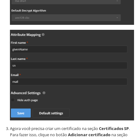
Agora você precisa criar um certificado na seção
Certificados SP
.
Para fazer isso, clique no botão
Adicionar certificado
na seção