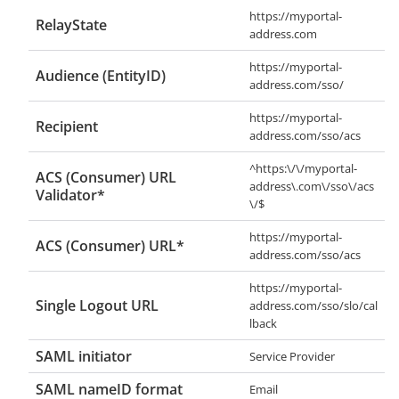
https://myportal-
RelayState
address.com
https://myportal-
Audience (EntityID)
address.com/sso/
https://myportal-
Recipient
address.com/sso/acs
^https:\/\/myportal-
ACS (Consumer) URL
address\.com\/sso\/acs
Validator*
\/$
https://myportal-
ACS (Consumer) URL*
address.com/sso/acs
https://myportal-
Single Logout URL
address.com/sso/slo/cal
lback
SAML initiator
Service Provider
SAML nameID format
Email