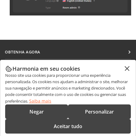
OBTENHA AGORA
Docs
COLABORAR
Harmonia em seu cookies
DocSpace
Nosso site usa cookies para proporcionar uma experiência
Para colaboradores
RECEBA NOTÍCIAS
personalizada. Os cookies nos ajudam a administrar o site, melhorar
Workspace
Para tradutores
sua navegação e permitir anúncios e marketing direcionados. Você
Blog
Conectores
pode consentir totalmente com o uso de cookies ou gerenciar suas
OBTER AJUDA
Para influenciadores
Saiba mais
preferências.
Aplicativos para desktop
Fórum
Vagas
CONTATE-NOS
Negar
Personalizar
Aplicativos móveis
Cursos de treinamento
Perguntas sobre vendas
sales@onlyoffice.com
onlyoffice.com
Aceitar tudo
Webinars
Consultas de parceiros
partners@onlyoffice.com
© Ascensio System SIA 2026. Todos os direitos reservados.