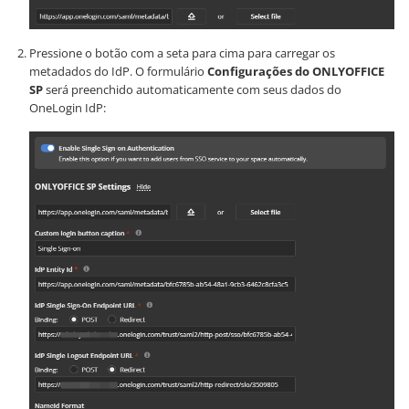
Pressione o botão com a seta para cima para carregar os
metadados do IdP. O formulário
Configurações do ONLYOFFICE
SP
será preenchido automaticamente com seus dados do
OneLogin IdP: