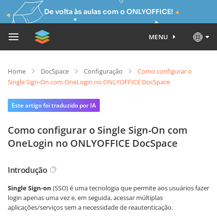
De volta às aulas com o ONLYOFFICE!
MENU
Home
DocSpace
Configuração
Como configurar o
Single Sign-On com OneLogin no ONLYOFFICE DocSpace
Este artigo foi traduzido por IA
Como configurar o Single Sign-On com
OneLogin no ONLYOFFICE DocSpace
Introdução
Single Sign-on
(SSO) é uma tecnologia que permite aos usuários fazer
login apenas uma vez e, em seguida, acessar múltiplas
aplicações/serviços sem a necessidade de reautenticação.