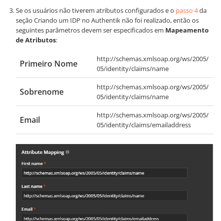
Se os usuários não tiverem atributos configurados e o
passo 4
da
seção Criando um IDP no Authentik não foi realizado, então os
seguintes parâmetros devem ser especificados em
Mapeamento
de Atributos
:
http://schemas.xmlsoap.org/ws/2005/
Primeiro Nome
05/identity/claims/name
http://schemas.xmlsoap.org/ws/2005/
Sobrenome
05/identity/claims/name
http://schemas.xmlsoap.org/ws/2005/
Email
05/identity/claims/emailaddress