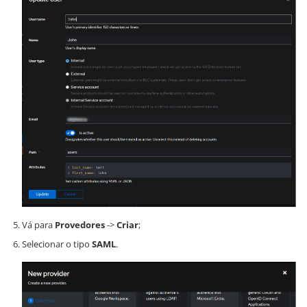
Vá para
Provedores
->
Criar
;
Selecionar o tipo
SAML
.