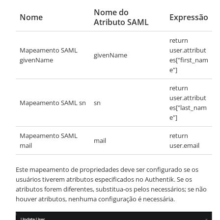
Nome do
Nome
Expressão
Atributo SAML
return
Mapeamento SAML
user.attribut
givenName
givenName
es["first_nam
e"]
return
user.attribut
Mapeamento SAML sn
sn
es["last_nam
e"]
Mapeamento SAML
return
mail
mail
user.email
Este mapeamento de propriedades deve ser configurado se os
usuários tiverem atributos especificados no Authentik. Se os
atributos forem diferentes, substitua-os pelos necessários; se não
houver atributos, nenhuma configuração é necessária.