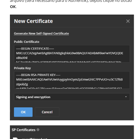
arquivo (será necessário para o Authentik), depois clique no botão
OK
.