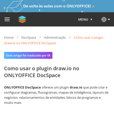
De volta às aulas com o ONLYOFFICE!
MENU
Home
DocSpace
Administração
Como usar o plugin
draw.io no ONLYOFFICE DocSpace
Este artigo foi traduzido por IA
Como usar o plugin draw.io no
ONLYOFFICE DocSpace
ONLYOFFICE DocSpace
oferece um plugin
draw.io
que pode criar e
configurar diagramas, fluxogramas, mapas de inteligência, layouts de
negócios, relacionamentos de entidades, blocos de programas e
muito mais.