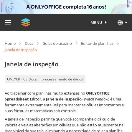
A ONLYOFFICE completa 16 anos!
MENU
Home
Docs
Guias do usuário
Editor de planilhas
Janela de inspeção
Janela de inspeção
ONLYOFFICE Docs
processamento de dados
Ao trabalhar com planilhas muito extensas no
ONLYOFFICE
Spreadsheet Editor
, a
Janela de inspeção
(
Watch Window
) é uma
ferramenta extremamente útil para manter as células importantes e
suas fórmulas matemáticas sob controle.
A Janela de inspeção permite que você acompanhe o cálculo de
valores e veja as alterações em células que não estão atualmente na
área visível da sua tela, eliminando a necessidade de rolar a planilha