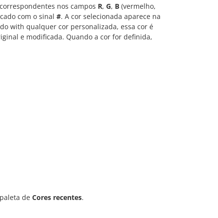
s correspondentes nos campos
R
,
G
,
B
(vermelho,
rcado com o sinal
#
. A cor selecionada aparece na
ido with qualquer cor personalizada, essa cor é
ginal e modificada. Quando a cor for definida,
 paleta de
Cores recentes
.