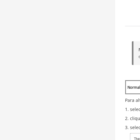
Para a
sele
cliq
sele