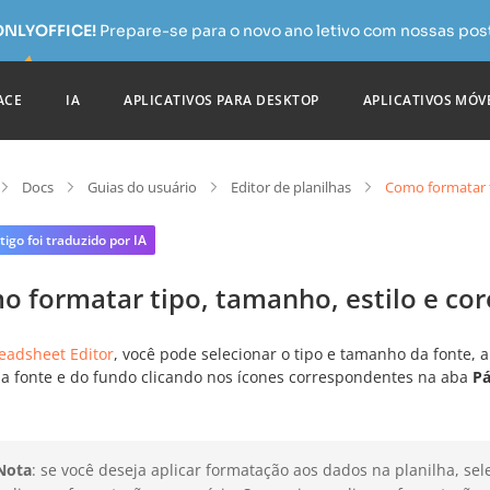
 ONLYOFFICE!
Prepare-se para o novo ano letivo com nossas pos
ACE
IA
APLICATIVOS PARA DESKTOP
APLICATIVOS MÓV
Docs
Guias do usuário
Editor de planilhas
Como formatar t
tigo foi traduzido por IA
o formatar tipo, tamanho, estilo e co
eadsheet Editor
, você pode selecionar o tipo e tamanho da fonte, a
da fonte e do fundo clicando nos ícones correspondentes na aba
Pá
Nota
: se você deseja aplicar formatação aos dados na planilha, s