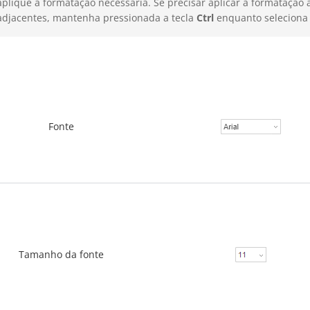
aplique a formatação necessária. Se precisar aplicar a formatação a
adjacentes, mantenha pressionada a tecla
Ctrl
enquanto seleciona 
Fonte
Tamanho da fonte