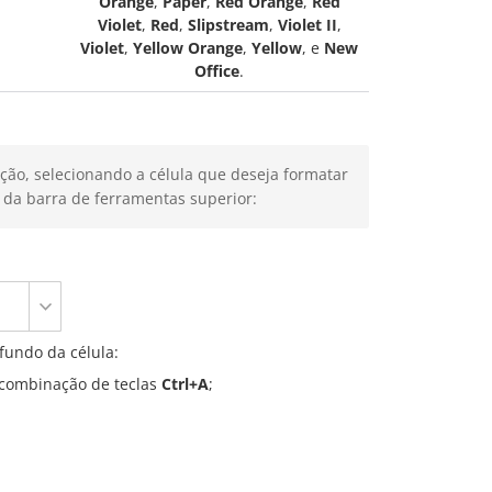
Orange
,
Paper
,
Red Orange
,
Red
Violet
,
Red
,
Slipstream
,
Violet II
,
Violet
,
Yellow Orange
,
Yellow
, e
New
Office
.
ção, selecionando a célula que deseja formatar
da barra de ferramentas superior:
undo da célula:
 combinação de teclas
Ctrl+A
;