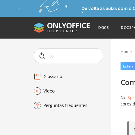
De volta às aulas com o
DOCS
DOCSP
Home
Este ar
Glossário
Com
Vídeo
No
Spr
cores 
Perguntas frequentes