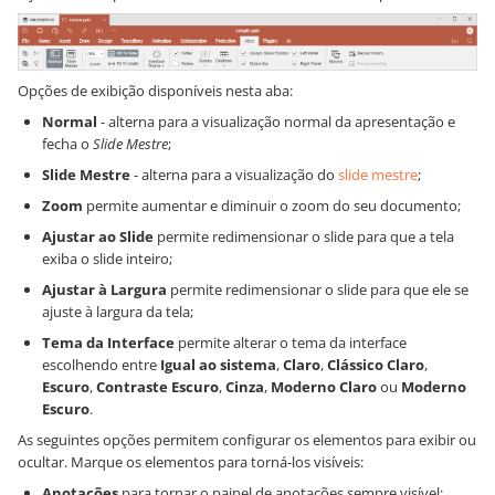
Opções de exibição disponíveis nesta aba:
Normal
- alterna para a visualização normal da apresentação e
fecha o
Slide Mestre
;
Slide Mestre
- alterna para a visualização do
slide mestre
;
Zoom
permite aumentar e diminuir o zoom do seu documento;
Ajustar ao Slide
permite redimensionar o slide para que a tela
exiba o slide inteiro;
Ajustar à Largura
permite redimensionar o slide para que ele se
ajuste à largura da tela;
Tema da Interface
permite alterar o tema da interface
escolhendo entre
Igual ao sistema
,
Claro
,
Clássico Claro
,
Escuro
,
Contraste Escuro
,
Cinza
,
Moderno Claro
ou
Moderno
Escuro
.
As seguintes opções permitem configurar os elementos para exibir ou
ocultar. Marque os elementos para torná-los visíveis:
Anotações
para tornar o painel de anotações sempre visível;