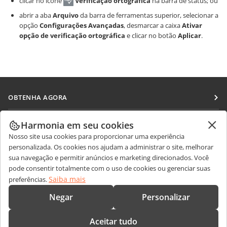
clicar no ícone
Verificação ortográfica
na barra de status; ou
abrir a aba
Arquivo
da barra de ferramentas superior, selecionar a
opção
Configurações Avançadas
, desmarcar a caixa
Ativar
opção de verificação ortográfica
e clicar no botão
Aplicar
.
OBTENHA AGORA
Docs
COLABORAR
Harmonia em seu cookies
DocSpace
Nosso site usa cookies para proporcionar uma experiência
Para colaboradores
RECEBA NOTÍCIAS
personalizada. Os cookies nos ajudam a administrar o site, melhorar
Workspace
Para tradutores
sua navegação e permitir anúncios e marketing direcionados. Você
Blog
Conectores
pode consentir totalmente com o uso de cookies ou gerenciar suas
OBTER AJUDA
Para influenciadores
Saiba mais
preferências.
Aplicativos para desktop
Fórum
Vagas
CONTATE-NOS
Negar
Personalizar
Aplicativos móveis
Cursos de treinamento
Perguntas sobre vendas
sales@onlyoffice.com
onlyoffice.com
Aceitar tudo
Webinars