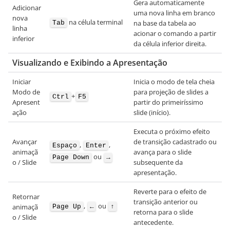
Gera automaticamente
Adicionar
uma nova linha em branco
nova
na célula terminal
na base da tabela ao
Tab
linha
acionar o comando a partir
inferior
da célula inferior direita.
Visualizando e Exibindo a Apresentação
Iniciar
Inicia o modo de tela cheia
Modo de
para projeção de slides a
+
Ctrl
F5
Apresent
partir do primeiríssimo
ação
slide (início).
Executa o próximo efeito
Avançar
de transição cadastrado ou
,
,
Espaço
Enter
animaçã
avança para o slide
ou
Page Down
→
o / Slide
subsequente da
apresentação.
Reverte para o efeito de
Retornar
transição anterior ou
,
ou
animaçã
Page Up
←
↑
retorna para o slide
o / Slide
antecedente.