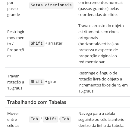
por
em incrementos normais
Setas direcionais
passo
(passos grandes) pelas
grande
coordenadas do slide.
Trava o arrasto do objeto
Restringir
estritamente em eixos
movimen
ortogonais
+ arrastar
to /
(horizontal/vertical) ou
Shift
Proporçõ
preserva o aspecto de
es
proporção original ao
redimensionar.
Restringe o ângulo de
Travar
rotação livre do objeto a
+ girar
rotação a
Shift
incrementos fixos de 15 em
15 graus
15 graus.
Trabalhando com Tabelas
Mover
Navega para a célula
/
+
entre
seguinte ou célula anterior
Tab
Shift
Tab
células
dentro da linha da tabela.