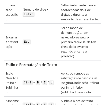
Ir para
Salta diretamente para as
Número do slide +
slide
coordenadas do slide
específic
digitado durante a
Enter
o
execução da apresentação.
Sai do modo de
demonstração. (Em
Encerrar
navegadores web, o
Apresent
primeiro clique sai da tela
Esc
ação
cheia do browser; o
segundo encerra a
projeção).
Estilo e Formatação de Texto
Estilo
Aplica ou remove as
Negrito /
estilizações de peso visual
+
/
/
Itálico /
(negrito), inclinação (itálico)
Ctrl
B
I
U
Sublinha
ou linha inferior
do
(sublinhado) na fonte.
Alinhame
Alinha o bloco de texto
+
/
/
/
Ctrl
L
E
R