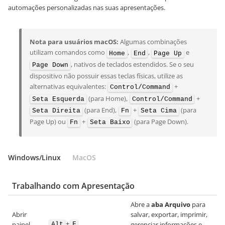
automações personalizadas nas suas apresentações.
Nota para usuários macOS:
Algumas combinações
utilizam comandos como
,
,
e
Home
End
Page Up
, nativos de teclados estendidos. Se o seu
Page Down
dispositivo não possuir essas teclas físicas, utilize as
alternativas equivalentes:
+
Control/Command
(para Home),
+
Seta Esquerda
Control/Command
(para End),
+
(para
Seta Direita
Fn
Seta Cima
Page Up) ou
+
(para Page Down).
Fn
Seta Baixo
Windows/Linux
MacOS
Trabalhando com Apresentação
Abre a
aba Arquivo
para
Abrir
salvar, exportar, imprimir,
+
painel
gerenciar informações e
Alt
F