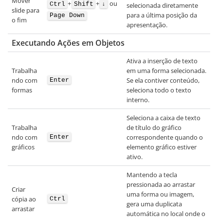
Mover
+
+
ou
Ctrl
Shift
↓
selecionada diretamente
slide para
para a última posição da
Page Down
o fim
apresentação.
Executando Ações em Objetos
Ativa a inserção de texto
Trabalha
em uma forma selecionada.
ndo com
Se ela contiver conteúdo,
Enter
formas
seleciona todo o texto
interno.
Seleciona a caixa de texto
Trabalha
de título do gráfico
ndo com
correspondente quando o
Enter
gráficos
elemento gráfico estiver
ativo.
Mantendo a tecla
pressionada ao arrastar
Criar
uma forma ou imagem,
cópia ao
Ctrl
gera uma duplicata
arrastar
automática no local onde o