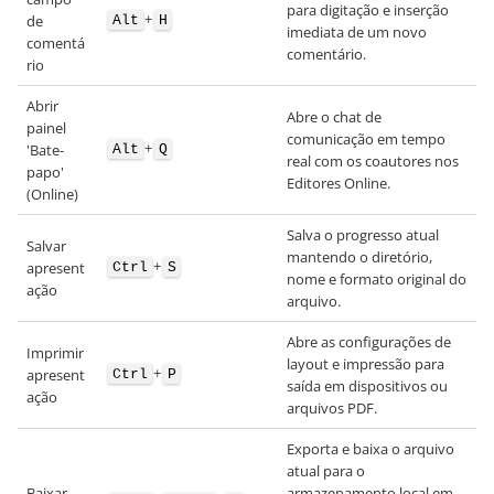
para digitação e inserção
+
de
Alt
H
imediata de um novo
comentá
comentário.
rio
Abrir
Abre o chat de
painel
comunicação em tempo
+
'Bate-
Alt
Q
real com os coautores nos
papo'
Editores Online.
(Online)
Salva o progresso atual
Salvar
mantendo o diretório,
+
apresent
Ctrl
S
nome e formato original do
ação
arquivo.
Abre as configurações de
Imprimir
layout e impressão para
+
apresent
Ctrl
P
saída em dispositivos ou
ação
arquivos PDF.
Exporta e baixa o arquivo
atual para o
Baixar
armazenamento local em