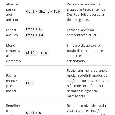
Alternar
Retorna para a aba de
para a
arquivo antecedente nos
+
+
Ctrl
Shift
Tab
aba
Desktop Editors ou guias
anterior
do navegador.
+
,
Fechar
Fechar a janela da
Ctrl
W
arquivo
apresentação atual.
+
Ctrl
F4
Menu
Simula o clique com o
contextu
botão direito do mouse
+
Shift
F10
al do
sobre o elemento
elemento
selecionado.
Fechar um menu ou janela
Fechar
modal, redefinir modos de
menu /
adição de formas, remover
Esc
Janela
o foco de conteúdos ou
modal
desfazer seleções de
marcadores.
Redefinir
Redefine o nível de escala
o
visual da apresentação
+
Ctrl
0