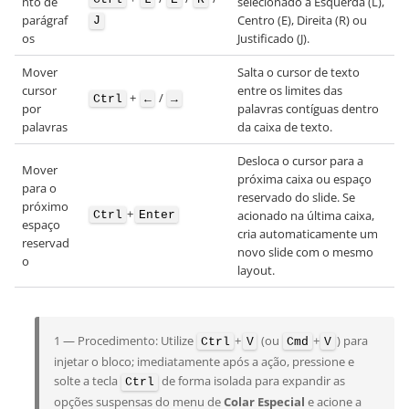
nto de
selecionado à Esquerda (L),
parágraf
Centro (E), Direita (R) ou
J
os
Justificado (J).
Mover
Salta o cursor de texto
cursor
entre os limites das
+
/
Ctrl
←
→
por
palavras contíguas dentro
palavras
da caixa de texto.
Desloca o cursor para a
Mover
próxima caixa ou espaço
para o
reservado do slide. Se
próximo
+
acionado na última caixa,
Ctrl
Enter
espaço
cria automaticamente um
reservad
novo slide com o mesmo
o
layout.
1 — Procedimento: Utilize
+
(ou
+
) para
Ctrl
V
Cmd
V
injetar o bloco; imediatamente após a ação, pressione e
solte a tecla
de forma isolada para expandir as
Ctrl
opções suspensas do menu de
Colar Especial
e acione a