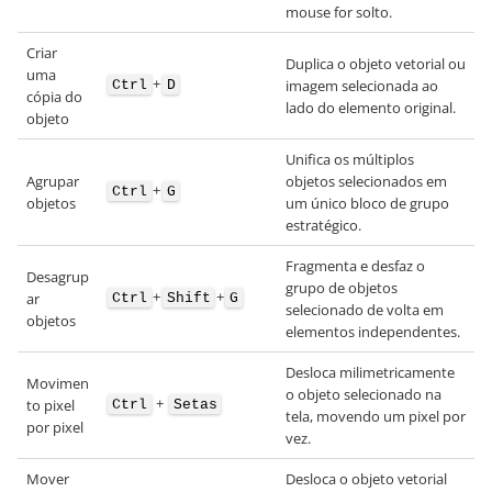
mouse for solto.
Criar
Duplica o objeto vetorial ou
uma
+
imagem selecionada ao
Ctrl
D
cópia do
lado do elemento original.
objeto
Unifica os múltiplos
Agrupar
objetos selecionados em
+
Ctrl
G
objetos
um único bloco de grupo
estratégico.
Fragmenta e desfaz o
Desagrup
grupo de objetos
+
+
ar
Ctrl
Shift
G
selecionado de volta em
objetos
elementos independentes.
Desloca milimetricamente
Movimen
o objeto selecionado na
+
to pixel
Ctrl
Setas
tela, movendo um pixel por
por pixel
vez.
Mover
Desloca o objeto vetorial