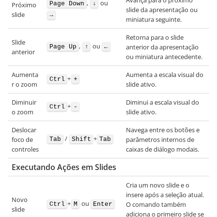
,
ou
Page Down
↓
Próximo
slide da apresentação ou
slide
→
miniatura seguinte.
Retorna para o slide
Slide
,
ou
anterior da apresentação
Page Up
↑
←
anterior
ou miniatura antecedente.
Aumenta
Aumenta a escala visual do
+
Ctrl
+
r o zoom
slide ativo.
Diminuir
Diminui a escala visual do
+
Ctrl
-
o zoom
slide ativo.
Deslocar
Navega entre os botões e
/
+
foco de
parâmetros internos de
Tab
Shift
Tab
controles
caixas de diálogo modais.
Executando Ações em Slides
Cria um novo slide e o
insere após a seleção atual.
Novo
+
ou
O comando também
Ctrl
M
Enter
slide
adiciona o primeiro slide se