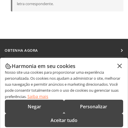
letra correspondente.
OBTENHA AGORA
Docs
COLABORAR
Harmonia em seu cookies
DocSpace
Nosso site usa cookies para proporcionar uma experiência
Para colaboradores
RECEBA NOTÍCIAS
personalizada. Os cookies nos ajudam a administrar o site, melhorar
Workspace
Para tradutores
sua navegação e permitir anúncios e marketing direcionados. Você
Blog
Conectores
pode consentir totalmente com o uso de cookies ou gerenciar suas
OBTER AJUDA
Para influenciadores
Saiba mais
preferências.
Aplicativos para desktop
Fórum
Vagas
CONTATE-NOS
Negar
Personalizar
Aplicativos móveis
Cursos de treinamento
Perguntas sobre vendas
sales@onlyoffice.com
onlyoffice.com
Aceitar tudo
Webinars
Consultas de parceiros
partners@onlyoffice.com
© Ascensio System SIA 2026. Todos os direitos reservados.