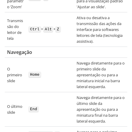
parâmetr
para a visualização padrão
o ‘Zoom’
'Ajustar ao slide'.
Ativa ou desativa a
Transmis
transmissão das ações da
são do
+
+
interface para softwares
Ctrl
Alt
Z
leitor de
leitores de tela (tecnologia
tela
assistiva).
Navegação
Navega diretamente para o
O
primeiro slide da
primeiro
apresentação ou para a
Home
slide
miniatura inicial na barra
lateral esquerda.
Navega diretamente para o
último slide da
O último
apresentação ou para a
End
slide
miniatura final na barra
lateral esquerda.
Avança para o próximo