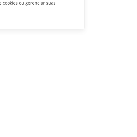
e cookies ou gerenciar suas
CONTATE-NOS
Perguntas sobre vendas
sales@onlyoffice.com
Consultas de parceiros
partners@onlyoffice.com
Consultas da imprensa
press@onlyoffice.com
Solicite uma ligação
 Ascensio System SIA 2026. Todos os direitos reservados.