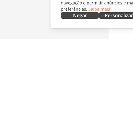
navegação e permitir anúncios e ma
preferências.
Saiba mais
Negar
Personalizar
OBTENHA AGORA
COLABO
Docs
Para col
DocSpace
Para tra
Workspace
Para infl
Conectores
Vagas
Aplicativos para desktop
RECEBA 
Aplicativos móveis
Blog
ONLYOFFICE.COM