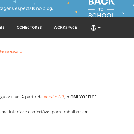
tagens especiais no blog.
EIS
CONECTORES
WORKSPACE
 tema escuro
ga ocular. A partir da
versão 6.3
, o
ONLYOFFICE
uma interface confortável para trabalhar em