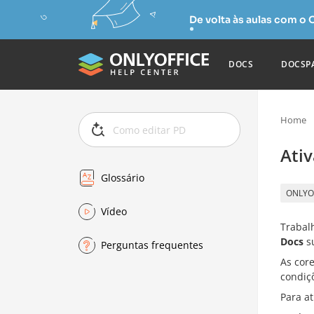
De volta às aulas com o
DOCS
DOCSP
Home
Ati
Glossário
ONLYO
Vídeo
Trabalh
Docs
su
Perguntas frequentes
As cor
condiç
Para at