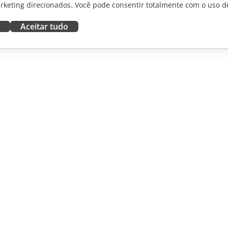
rketing direcionados. Você pode consentir totalmente com o uso d
Aceitar tudo
RAR
OBTER AJUDA
aboradores
Fórum
dutores
Cursos de treinamento
uenciadores
Webinars
White papers
NOTÍCIAS
Formulário de contato de
suporte
Solicitar demonstração
©