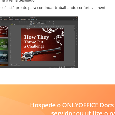
lha o tema desejado.
você está pronto para continuar trabalhando confortavelmente.
Hospede o ONLYOFFICE Docs 
servidor ou utilize-o 