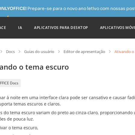
 ONLYOFFICE!
Prepare-se para o novo ano letivo com nossas pos
ACE
IA
APLICATIVOS PARA DESKTOP
APLICATIVOS MÓV
Docs
Guias do usuário
Editor de apresentação
Ativando o
vando o tema escuro
FFICE Docs
ar à noite em uma interface clara pode ser cansativo e causar fadi
porta temas escuros e claros.
es do tema escuro variam do preto ao cinza-claro, proporcionando 
ões de pouca luz.
ivar o tema escuro,