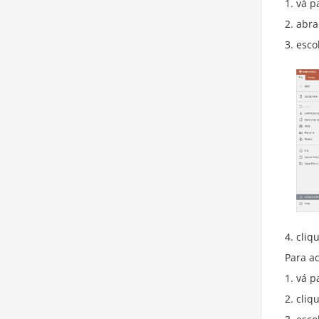
vá p
abra
esco
cliq
Para a
vá p
cliq