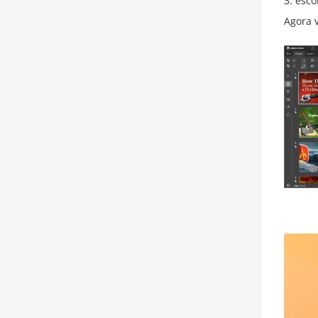
esco
Agora 