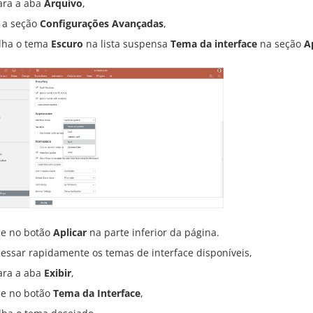
ara a aba
Arquivo
,
 a seção
Configurações Avançadas
,
lha o tema
Escuro
na lista suspensa
Tema da interface
na seção
A
ue no botão
Aplicar
na parte inferior da página.
cessar rapidamente os temas de interface disponíveis,
ara a aba
Exibir
,
ue no botão
Tema da Interface
,