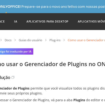
 ONLYOFFICE!
Prepare-se para o novo ano letivo com nossas pos
ACE
IA
APLICATIVOS PARA DESKTOP
APLICATIVOS MÓV
Docs
Guias do usuário
Plug-ins
Como usar o Gerenciador 
tigo foi traduzido por IA
o usar o Gerenciador de Plugins no O
dução
nciador de Plugins
permite que você visualize todos os plugins dis
nvie seus próprios plugins.
cessar o Gerenciador de Plugins, vá para a aba
Plugins
do editor e 