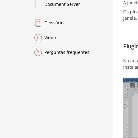
A jane
Document Server
Os plu
janela.
Glossário
Vídeo
Plugi
Perguntas frequentes
Na ab
instala