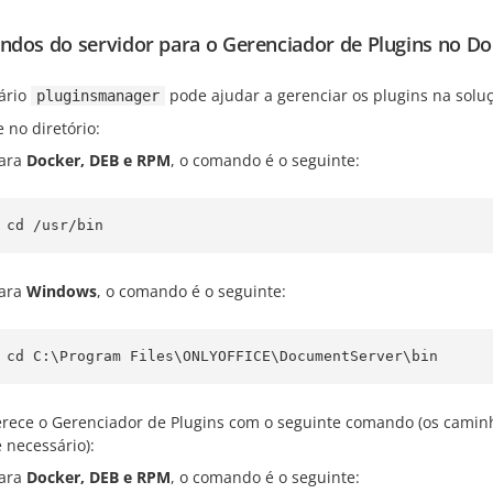
dos do servidor para o Gerenciador de Plugins no D
tário
pode ajudar a gerenciar os plugins na soluç
pluginsmanager
e no diretório:
ara
Docker, DEB e RPM
, o comando é o seguinte:
cd /usr/bin
ara
Windows
, o comando é o seguinte:
cd C:\Program Files\ONLYOFFICE\DocumentServer\bin
rece o Gerenciador de Plugins com o seguinte comando (os caminho
e necessário):
ara
Docker, DEB e RPM
, o comando é o seguinte: