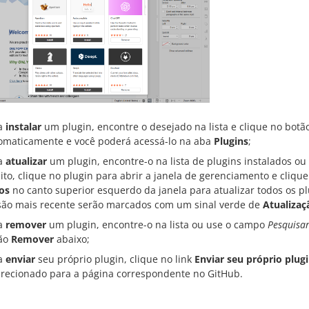
a
instalar
um plugin, encontre o desejado na lista e clique no bot
omaticamente e você poderá acessá-lo na aba
Plugins
;
a
atualizar
um plugin, encontre-o na lista de plugins instalados o
eito, clique no plugin para abrir a janela de gerenciamento e cliqu
os
no canto superior esquerdo da janela para atualizar todos os 
são mais recente serão marcados com um sinal verde de
Atualizaç
a
remover
um plugin, encontre-o na lista ou use o campo
Pesquisar
ão
Remover
abaixo;
a
enviar
seu próprio plugin, clique no link
Enviar seu próprio plug
irecionado para a página correspondente no GitHub.