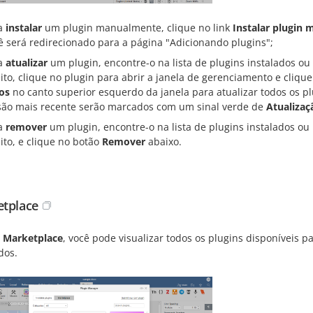
a
instalar
um plugin manualmente, clique no link
Instalar plugin
ê será redirecionado para a página "Adicionando plugins";
a
atualizar
um plugin, encontre-o na lista de plugins instalados o
eito, clique no plugin para abrir a janela de gerenciamento e cliqu
os
no canto superior esquerdo da janela para atualizar todos os 
são mais recente serão marcados com um sinal verde de
Atualizaç
a
remover
um plugin, encontre-o na lista de plugins instalados o
eito, e clique no botão
Remover
abaixo.
tplace
a
Marketplace
, você pode visualizar todos os plugins disponíveis p
dos.