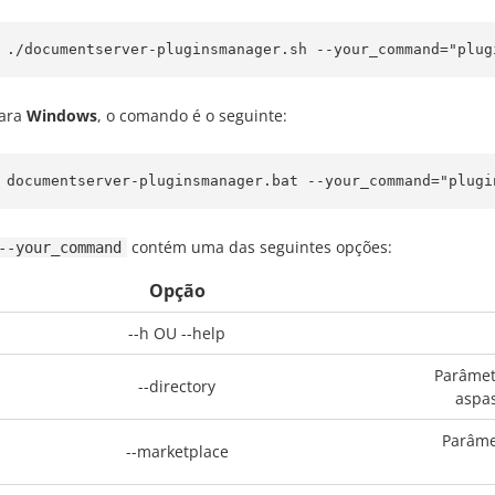
./documentserver-pluginsmanager.sh --your_command="plug
ara
Windows
, o comando é o seguinte:
documentserver-pluginsmanager.bat --your_command="plugi
contém uma das seguintes opções:
--your_command
Opção
--h OU --help
Parâmetr
--directory
aspas
Parâme
--marketplace