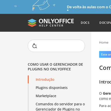
De volta às aulas com o
DOCS
DOCSP
Home
Este ar
COMO USAR O GERENCIADOR DE
Com
PLUGINS NO ONLYOFFICE
Introdução
Intro
Plugins disponíveis
O
Gere
Marketplace
como e
Comandos do servidor para o
Para a
Gerenciador de Plugins no