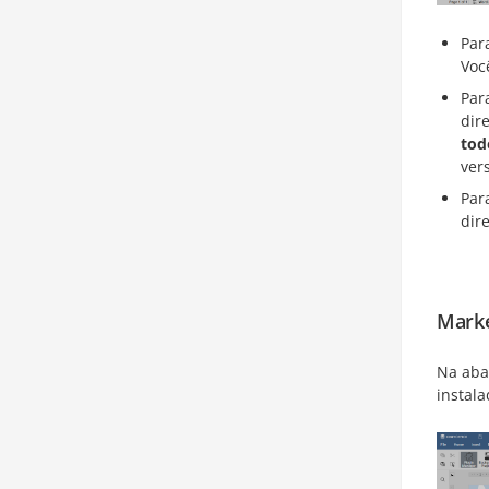
Par
Voc
Par
dir
tod
ver
Par
dir
Marke
Na ab
instala