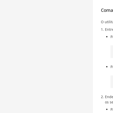
Coman
O utili
Entr
P
P
Ende
os s
P