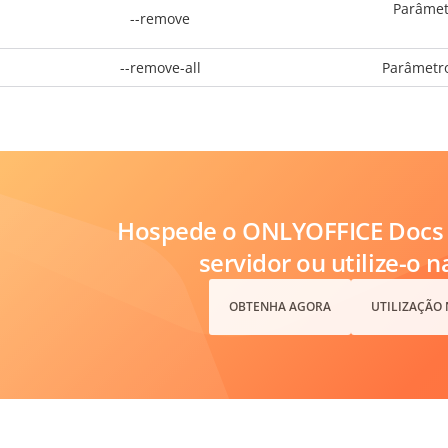
Parâmet
--remove
--remove-all
Parâmetro
Hospede o ONLYOFFICE Docs 
servidor ou utilize-o 
OBTENHA AGORA
UTILIZAÇÃO