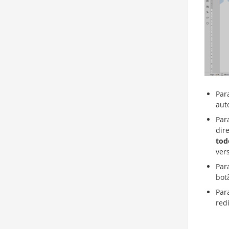
Par
aut
Par
dir
tod
ver
Par
bot
Par
red