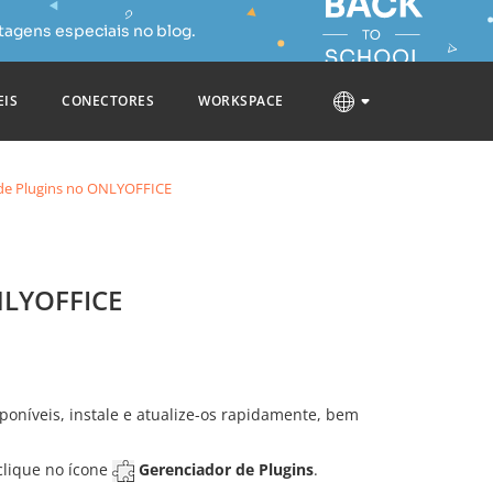
tagens especiais no blog.
EIS
CONECTORES
WORKSPACE
de Plugins no ONLYOFFICE
NLYOFFICE
poníveis, instale e atualize-os rapidamente, bem
clique no ícone
Gerenciador de Plugins
.