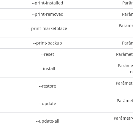
--print-installed
Parâm
--print-removed
Parâm
Parâmet
--print-marketplace
--print-backup
Parâm
--reset
Parâmetr
Parâmet
--install
n
Parâmetr
--restore
Parâmetr
--update
Parâmetro
--update-all