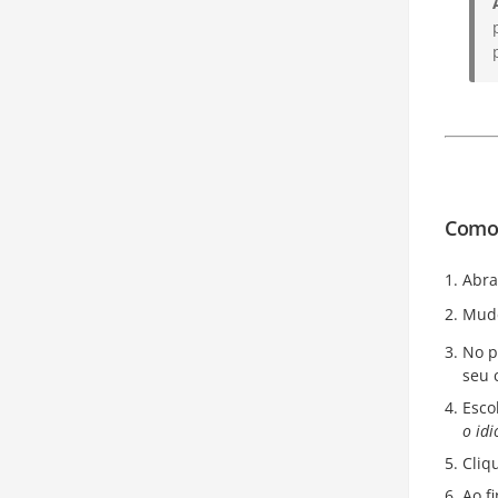
Como 
Abra
Mude
No p
seu 
Esco
o idi
Cliq
Ao f