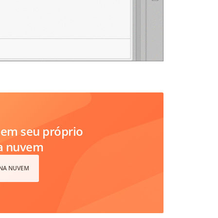
em seu próprio
na nuvem
 NA NUVEM