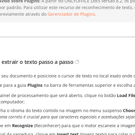
Aviso sobre Plugins:
A partir do ONLYOFFICE Docs versão 8.2, os pl
por padrão. Para utilizar este recurso de reconhecimento de texto,
previamente através do
Gerenciador de Plugins
.
extrair o texto passo a passo
 seu documento e posicione o cursor de texto no local exato onde de
 para a guia
Plugins
na barra de ferramentas superior e escolha
ainel de processamento que será aberto, clique no botão
Load Fil
computador;
lha o idioma do texto contido na imagem no menu suspenso
Choo
oma correto é crucial para que caracteres especiais e acentuações seja
ue em
Recognize
(Reconhecer) para que o motor escaneie a image
inal da varredura, clique em
Insert text
(Inserir texto) para colar 