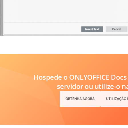
Hospede o ONLYOFFICE Docs 
servidor ou utilize-o 
OBTENHA AGORA
UTILIZAÇÃO