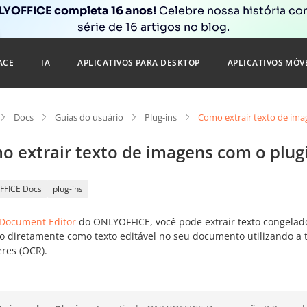
YOFFICE completa 16 anos!
Celebre nossa história c
série de 16 artigos no blog.
ACE
IA
APLICATIVOS PARA DESKTOP
APLICATIVOS MÓV
Docs
Guias do usuário
Plug-ins
Como extrair texto de im
o extrair texto de imagens com o plu
FFICE Docs
plug-ins
Document Editor
do ONLYOFFICE, você pode extrair texto congelad
-lo diretamente como texto editável no seu documento utilizando a
eres (OCR).