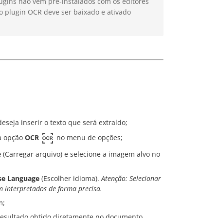
ugins não vêm pré-instalados com os editores
 o plugin OCR deve ser baixado e ativado
seja inserir o texto que será extraído;
 a opção
OCR
no menu de opções;
e
(Carregar arquivo) e selecione a imagem alvo no
se Language
(Escolher idioma).
Atenção: Selecionar
m interpretados de forma precisa.
m;
o resultado obtido diretamente no documento.