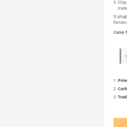
Cliq
trad
O plugi
fornec
Como f
Prim
Cach
Trad