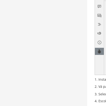
Inst
Vá p
Sele
Esco