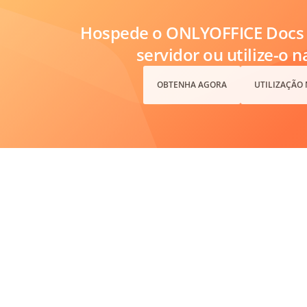
Hospede o ONLYOFFICE Docs 
servidor ou utilize-o 
OBTENHA AGORA
UTILIZAÇÃO