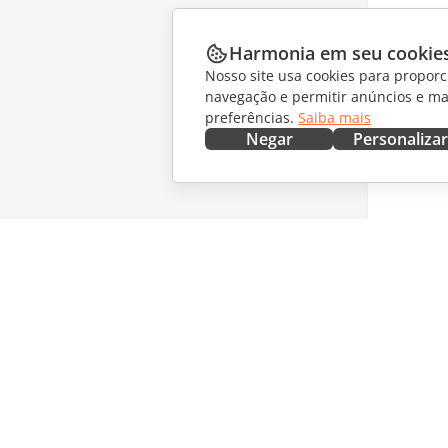
Harmonia em seu cookie
Nosso site usa cookies para proporc
navegação e permitir anúncios e ma
preferências.
Saiba mais
Negar
Personalizar
OBTENHA AGORA
COLABO
Docs
Para col
DocSpace
Para tra
Workspace
Para infl
Conectores
Vagas
Aplicativos para desktop
RECEBA 
Aplicativos móveis
Blog