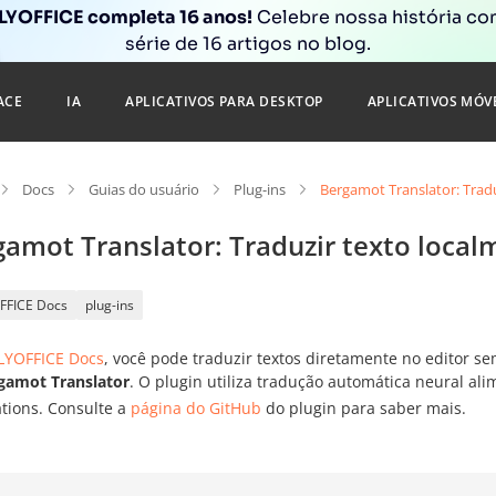
YOFFICE completa 16 anos!
Celebre nossa história c
série de 16 artigos no blog.
ACE
IA
APLICATIVOS PARA DESKTOP
APLICATIVOS MÓV
Docs
Guias do usuário
Plug-ins
Bergamot Translator: Trad
gamot Translator: Traduzir texto local
FFICE Docs
plug-ins
YOFFICE Docs
, você pode traduzir textos diretamente no editor 
gamot Translator
. O plugin utiliza tradução automática neural al
ations. Consulte a
página do GitHub
do plugin para saber mais.