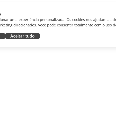
s
ionar uma experiência personalizada. Os cookies nos ajudam a adm
rketing direcionados. Você pode consentir totalmente com o uso d
Aceitar tudo
RAR
OBTER AJUDA
aboradores
Fórum
dutores
Cursos de treinamento
uenciadores
Webinars
White papers
NOTÍCIAS
Formulário de contato de
suporte
Solicitar demonstração