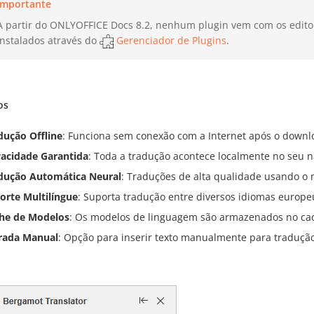
Importante
A partir do ONLYOFFICE Docs 8.2, nenhum plugin vem com os edito
instalados através do
Gerenciador de Plugins
.
os
dução Offline
: Funciona sem conexão com a Internet após o down
vacidade Garantida
: Toda a tradução acontece localmente no se
dução Automática Neural
: Traduções de alta qualidade usando 
orte Multilíngue
: Suporta tradução entre diversos idiomas europe
he de Modelos
: Os modelos de linguagem são armazenados no cac
rada Manual
: Opção para inserir texto manualmente para traduçã