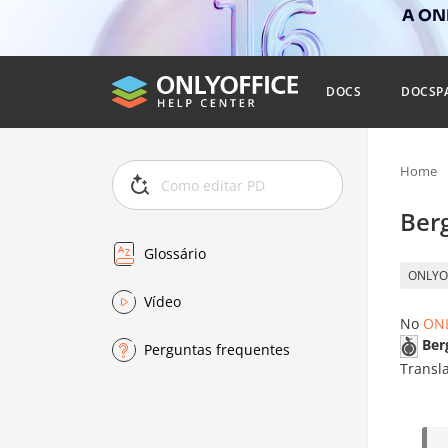
A ONL
DOCS
DOCSP
Home
Ber
Glossário
ONLYO
Vídeo
No
ONL
Ber
Perguntas frequentes
Transl