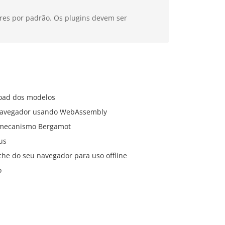
res por padrão. Os plugins devem ser
load dos modelos
u navegador usando WebAssembly
o mecanismo Bergamot
us
he do seu navegador para uso offline
o