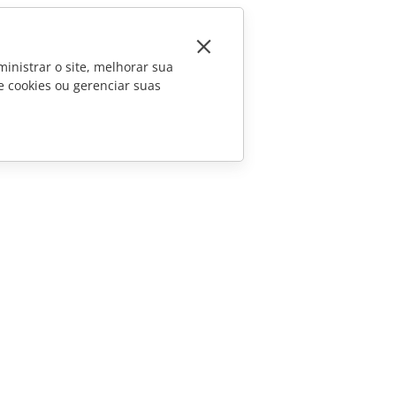
inistrar o site, melhorar sua
e cookies ou gerenciar suas
CONTATE-NOS
Perguntas sobre vendas
sales@onlyoffice.com
Consultas de parceiros
partners@onlyoffice.com
Consultas da imprensa
press@onlyoffice.com
Solicite uma ligação