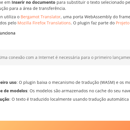
ue em
Inserir no documento
para substituir o texto selecionado p
ução para a área de transferência.
n utiliza o
Bergamot Translator
, uma porta WebAssembly do frame
idos pelo
Mozilla Firefox Translations
. O plugin faz parte do
Projet
unciona
Uma conexão com a Internet é necessária para o primeiro lançame
eiro uso
: O plugin baixa o mecanismo de tradução (WASM) e os m
e de modelos
: Os modelos são armazenados no cache do seu nave
ução
: O texto é traduzido localmente usando tradução automática 