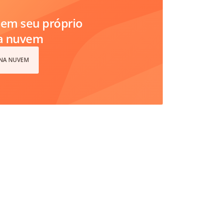
em seu próprio
na nuvem
 NA NUVEM