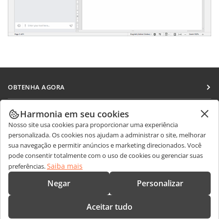
OBTENHA AGORA
Docs
COLABORAR
Harmonia em seu cookies
DocSpace
Nosso site usa cookies para proporcionar uma experiência
Para colaboradores
RECEBA NOTÍCIAS
personalizada. Os cookies nos ajudam a administrar o site, melhorar
Workspace
Para tradutores
sua navegação e permitir anúncios e marketing direcionados. Você
Blog
Conectores
pode consentir totalmente com o uso de cookies ou gerenciar suas
OBTER AJUDA
Para influenciadores
Saiba mais
preferências.
Aplicativos para desktop
Fórum
Vagas
CONTATE-NOS
Negar
Personalizar
Aplicativos móveis
Cursos de treinamento
Perguntas sobre vendas
sales@onlyoffice.com
onlyoffice.com
Aceitar tudo
Webinars
Consultas de parceiros
partners@onlyoffice.com
© Ascensio System SIA 2026. Todos os direitos reservados.