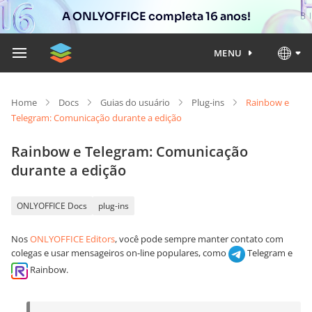
A ONLYOFFICE completa 16 anos!
MENU
Home
Docs
Guias do usuário
Plug-ins
Rainbow e
Telegram: Comunicação durante a edição
Rainbow e Telegram: Comunicação
durante a edição
ONLYOFFICE Docs
plug-ins
Nos
ONLYOFFICE Editors
, você pode sempre manter contato com
colegas e usar mensageiros on-line populares, como
Telegram e
Rainbow.