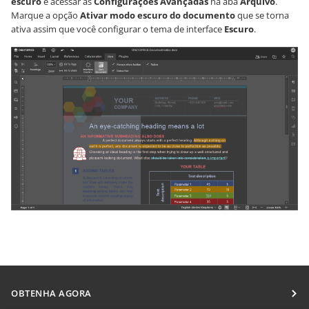
escuro
é acessar as
Configurações Avançadas
na aba
Arquivo
.
Marque a opção
Ativar modo escuro do documento
que se torna
ativa assim que você configurar o tema de interface
Escuro
.
OBTENHA AGORA