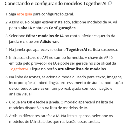
Conectando e configurando modelos TogetherAI
Siga
este guia
para configuração geral.
Assim que o plugin estiver instalado, adicione modelos de IA. Vá
para a
aba IA
e abra as
Configurações
.
Selecione
Editar modelos de IA
no canto inferior esquerdo da
janela e clique em
Adicionar
.
Na janela que aparecer, selecione
TogetherAI
na lista suspensa.
Insira sua chave de API no campo fornecido. A chave de API é
emitida pelo provedor de IA e pode ser gerada no site oficial da
TogetherAI
. Clique no botão
Atualizar lista de modelos
.
Na linha de ícones, selecione o modelo usado para: texto, imagens,
incorporações (embeddings), processamento de áudio, moderação
de conteúdo, tarefas em tempo real, ajuda com codificação e
análise visual.
Clique em
OK
e feche a janela. O modelo aparecerá na lista de
modelos disponíveis na lista de modelos de IA.
Atribua diferentes tarefas à IA. Na lista suspensa, selecione os
modelos de IA instalados que realizarão essas tarefas.