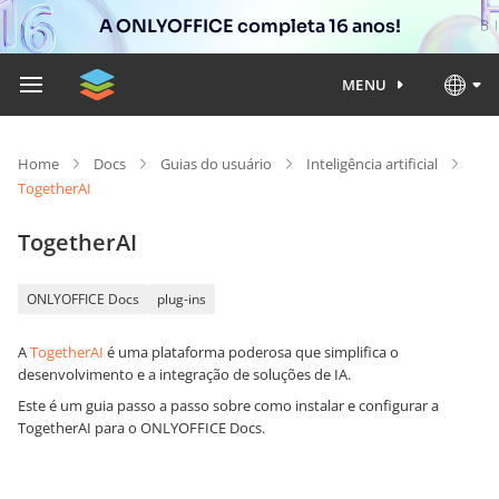
A ONLYOFFICE completa 16 anos!
MENU
Home
Docs
Guias do usuário
Inteligência artificial
TogetherAI
TogetherAI
ONLYOFFICE Docs
plug-ins
A
TogetherAI
é uma plataforma poderosa que simplifica o
desenvolvimento e a integração de soluções de IA.
Este é um guia passo a passo sobre como instalar e configurar a
TogetherAI para o ONLYOFFICE Docs.