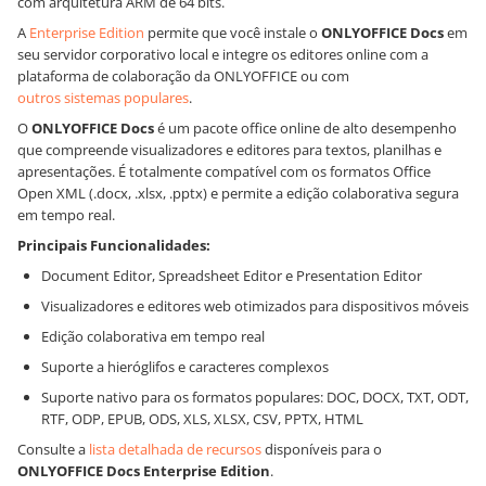
com arquitetura ARM de 64 bits.
A
Enterprise Edition
permite que você instale o
ONLYOFFICE Docs
em
seu servidor corporativo local e integre os editores online com a
plataforma de colaboração da ONLYOFFICE ou com
outros sistemas populares
.
O
ONLYOFFICE Docs
é um pacote office online de alto desempenho
que compreende visualizadores e editores para textos, planilhas e
apresentações. É totalmente compatível com os formatos Office
Open XML (.docx, .xlsx, .pptx) e permite a edição colaborativa segura
em tempo real.
Principais Funcionalidades:
Document Editor, Spreadsheet Editor e Presentation Editor
Visualizadores e editores web otimizados para dispositivos móveis
Edição colaborativa em tempo real
Suporte a hieróglifos e caracteres complexos
Suporte nativo para os formatos populares: DOC, DOCX, TXT, ODT,
RTF, ODP, EPUB, ODS, XLS, XLSX, CSV, PPTX, HTML
Consulte a
lista detalhada de recursos
disponíveis para o
ONLYOFFICE Docs Enterprise Edition
.