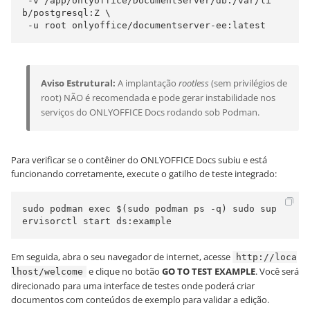
 -v /app/onlyoffice/DocumentServer/db:/var/li
b/postgresql:Z \

 -u root onlyoffice/documentserver-ee:latest
Aviso Estrutural:
A implantação
rootless
(sem privilégios de
root) NÃO é recomendada e pode gerar instabilidade nos
serviços do ONLYOFFICE Docs rodando sob Podman.
Para verificar se o contêiner do ONLYOFFICE Docs subiu e está
funcionando corretamente, execute o gatilho de teste integrado:
sudo podman exec $(sudo podman ps -q) sudo sup
ervisorctl start ds:example
Em seguida, abra o seu navegador de internet, acesse
http://loca
e clique no botão
GO TO TEST EXAMPLE
. Você será
lhost/welcome
direcionado para uma interface de testes onde poderá criar
documentos com conteúdos de exemplo para validar a edição.