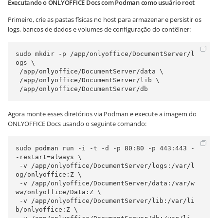
Executando o ONLYOFFICE Docs com Podman como usuário root
Primeiro, crie as pastas físicas no host para armazenar e persistir os
logs, bancos de dados e volumes de configuração do contêiner:
sudo mkdir -p /app/onlyoffice/DocumentServer/l
ogs \

 /app/onlyoffice/DocumentServer/data \

 /app/onlyoffice/DocumentServer/lib \

 /app/onlyoffice/DocumentServer/db
Agora monte esses diretórios via Podman e execute a imagem do
ONLYOFFICE Docs usando o seguinte comando:
sudo podman run -i -t -d -p 80:80 -p 443:443 -
-restart=always \

 -v /app/onlyoffice/DocumentServer/logs:/var/l
og/onlyoffice:Z \

 -v /app/onlyoffice/DocumentServer/data:/var/w
ww/onlyoffice/Data:Z \

 -v /app/onlyoffice/DocumentServer/lib:/var/li
b/onlyoffice:Z \
