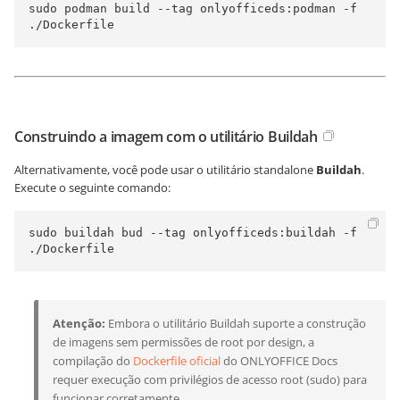
sudo podman build --tag onlyofficeds:podman -f 
./Dockerfile
Construindo a imagem com o utilitário Buildah
Alternativamente, você pode usar o utilitário standalone
Buildah
.
Execute o seguinte comando:
sudo buildah bud --tag onlyofficeds:buildah -f 
./Dockerfile
Atenção:
Embora o utilitário Buildah suporte a construção
de imagens sem permissões de root por design, a
compilação do
Dockerfile oficial
do ONLYOFFICE Docs
requer execução com privilégios de acesso root (sudo) para
funcionar corretamente.