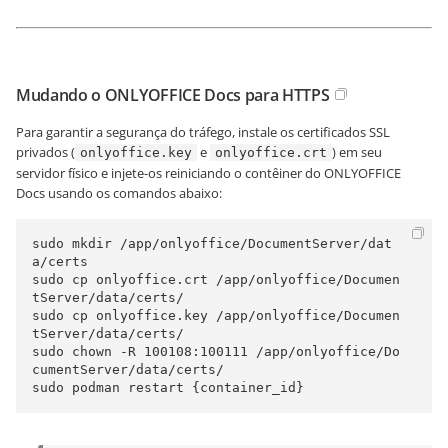
Mudando o ONLYOFFICE Docs para HTTPS
Para garantir a segurança do tráfego, instale os certificados SSL
privados (
e
) em seu
onlyoffice.key
onlyoffice.crt
servidor físico e injete-os reiniciando o contêiner do ONLYOFFICE
Docs usando os comandos abaixo:
sudo mkdir /app/onlyoffice/DocumentServer/dat
a/certs

sudo cp onlyoffice.crt /app/onlyoffice/Documen
tServer/data/certs/

sudo cp onlyoffice.key /app/onlyoffice/Documen
tServer/data/certs/

sudo chown -R 100108:100111 /app/onlyoffice/Do
cumentServer/data/certs/

sudo podman restart {container_id}