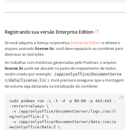
Registrando sua versão Enterprise Edition
Se você adquiriu a licença corporativa
Enterprise Edition
e obteve o
arquivo assinado
license.lic
, você deve repassá-lo ao contêiner para
destravar as restrições.
Ao trabalhar com instâncias gerenciadas pelo Podman, o arquivo
license.lic
pode ser alocado na pasta de mapeamento de dados
recém-criada (por exemplo:
/app/onlyoffice/DocumentServe
). Você precisará assegurar que a montagem
r/data/license.lic
de volume seja declarada na inicialização do contêiner:
sudo podman run -i -t -d -p 80:80 -p 443:443 -
-restart=always \

 -v /app/onlyoffice/DocumentServer/logs:/var/l
og/onlyoffice:Z \

 -v /app/onlyoffice/DocumentServer/data:/var/w
ww/onlyoffice/Data:Z \
