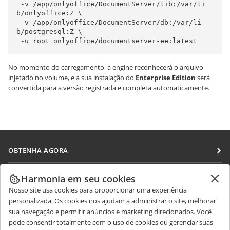
 -v /app/onlyoffice/DocumentServer/lib:/var/li
b/onlyoffice:Z \

 -v /app/onlyoffice/DocumentServer/db:/var/li
b/postgresql:Z \

 -u root onlyoffice/documentserver-ee:latest
No momento do carregamento, a engine reconhecerá o arquivo
injetado no volume, e a sua instalação do
Enterprise Edition
será
convertida para a versão registrada e completa automaticamente.
OBTENHA AGORA
Docs
COLABORAR
Harmonia em seu cookies
DocSpace
Nosso site usa cookies para proporcionar uma experiência
Para colaboradores
RECEBA NOTÍCIAS
personalizada. Os cookies nos ajudam a administrar o site, melhorar
Workspace
Para tradutores
sua navegação e permitir anúncios e marketing direcionados. Você
Blog
Conectores
pode consentir totalmente com o uso de cookies ou gerenciar suas
OBTER AJUDA
Para influenciadores