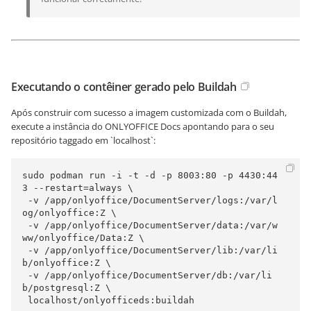
Executando o contêiner gerado pelo Buildah
Após construir com sucesso a imagem customizada com o Buildah,
execute a instância do ONLYOFFICE Docs apontando para o seu
repositório taggado em `localhost`:
sudo podman run -i -t -d -p 8003:80 -p 4430:44
3 --restart=always \

 -v /app/onlyoffice/DocumentServer/logs:/var/l
og/onlyoffice:Z \

 -v /app/onlyoffice/DocumentServer/data:/var/w
ww/onlyoffice/Data:Z \

 -v /app/onlyoffice/DocumentServer/lib:/var/li
b/onlyoffice:Z \

 -v /app/onlyoffice/DocumentServer/db:/var/li
b/postgresql:Z \

 localhost/onlyofficeds:buildah