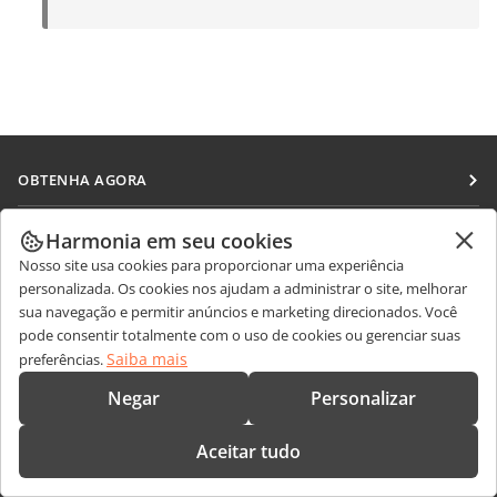
OBTENHA AGORA
Docs
COLABORAR
Harmonia em seu cookies
DocSpace
Nosso site usa cookies para proporcionar uma experiência
Para colaboradores
RECEBA NOTÍCIAS
personalizada. Os cookies nos ajudam a administrar o site, melhorar
Workspace
Para tradutores
sua navegação e permitir anúncios e marketing direcionados. Você
Blog
Conectores
pode consentir totalmente com o uso de cookies ou gerenciar suas
OBTER AJUDA
Para influenciadores
Saiba mais
preferências.
Aplicativos para desktop
Fórum
Vagas
CONTATE-NOS
Negar
Personalizar
Aplicativos móveis
Cursos de treinamento
Perguntas sobre vendas
sales@onlyoffice.com
onlyoffice.com
Aceitar tudo
Webinars
Consultas de parceiros
partners@onlyoffice.com
© Ascensio System SIA 2026. Todos os direitos reservados.
White papers