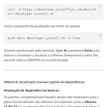
curl -O https://download.onlyoffice.com/docs/d
ocs-developer-install.sh
Inicie o assistente de atualização em modo de update:
bash docs-developer-install.sh -u true
Quando questionado pelo terminal, digite
N
e pressione
Enter
para
instruir o instalador a atualizar o software diretamente a partir dos
pacotes nativos DEB/RPM da sua distribuição.
Método B: Atualização manual e gestão de dependências
Resolução de dependências básicas:
Os pacotes complementares listados abaixo são necessários para o
pleno funcionamento dos editores. Em sistemas como o
Ubuntu
14.04 LTS
ou superiores, eles são instalados nativamente durante o