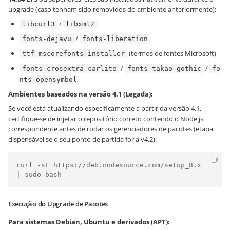
upgrade (caso tenham sido removidos do ambiente anteriormente):
/
libcurl3
libxml2
/
fonts-dejavu
fonts-liberation
(termos de fontes Microsoft)
ttf-mscorefonts-installer
/
/
fonts-crosextra-carlito
fonts-takao-gothic
fo
nts-opensymbol
Ambientes baseados na versão 4.1 (Legada):
Se você está atualizando especificamente a partir da versão 4.1,
certifique-se de injetar o repositório correto contendo o Node.js
correspondente antes de rodar os gerenciadores de pacotes (etapa
dispensável se o seu ponto de partida for a v4.2):
curl -sL https://deb.nodesource.com/setup_8.x 
| sudo bash -
Execução do Upgrade de Pacotes
Para sistemas Debian, Ubuntu e derivados (APT):