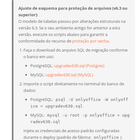
Ajuste de esquema para proteção de arquivos (v6.3 ou
superior):
O modelo de tabelas passou por alterações estruturais na
versão 6.3. Se o seu ambiente antigo for anterior a esta
versão, execute os scripts abaixo para garantir a
conformidade do recurso de
proteção por senha
.
Faça o download do arquivo SQL de migração conforme
o banco em uso:
PostgreSQL:
upgradev630.sql (Postgres)
MySQL:
upgradev630.sql (MySQL)
Importe o script diretamente no terminal do banco de
dados:
PostgreSQL:
psql -U onlyoffice -W onlyoff
ice < upgradev630.sql
MySQL:
mysql -u root -p onlyoffice < upg
radev630.sql
Injete as credenciais de acesso padrão configuradas
durante o deploy (padrão de fábrica:
).
onlyoffice